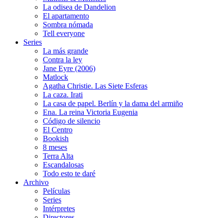
La odisea de Dandelion
El apartamento
Sombra nómada
Tell everyone
Series
La más grande
Contra la ley
Jane Eyre (2006)
Matlock
Agatha Christie. Las Siete Esferas
La caza. Irati
La casa de papel. Berlín y la dama del armiño
Ena. La reina Victoria Eugenia
Código de silencio
El Centro
Bookish
8 meses
Terra Alta
Escandalosas
Todo esto te daré
Archivo
Películas
Series
Intérpretes
Directores