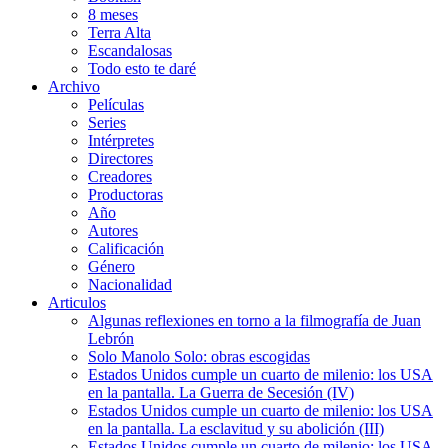
8 meses
Terra Alta
Escandalosas
Todo esto te daré
Archivo
Películas
Series
Intérpretes
Directores
Creadores
Productoras
Año
Autores
Calificación
Género
Nacionalidad
Articulos
Algunas reflexiones en torno a la filmografía de Juan
Lebrón
Solo Manolo Solo: obras escogidas
Estados Unidos cumple un cuarto de milenio: los USA
en la pantalla. La Guerra de Secesión (IV)
Estados Unidos cumple un cuarto de milenio: los USA
en la pantalla. La esclavitud y su abolición (III)
Estados Unidos cumple un cuarto de milenio: los USA