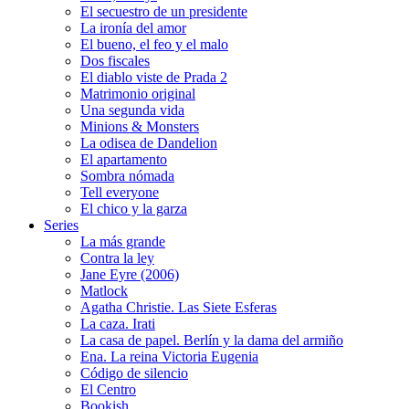
El secuestro de un presidente
La ironía del amor
El bueno, el feo y el malo
Dos fiscales
El diablo viste de Prada 2
Matrimonio original
Una segunda vida
Minions & Monsters
La odisea de Dandelion
El apartamento
Sombra nómada
Tell everyone
El chico y la garza
Series
La más grande
Contra la ley
Jane Eyre (2006)
Matlock
Agatha Christie. Las Siete Esferas
La caza. Irati
La casa de papel. Berlín y la dama del armiño
Ena. La reina Victoria Eugenia
Código de silencio
El Centro
Bookish