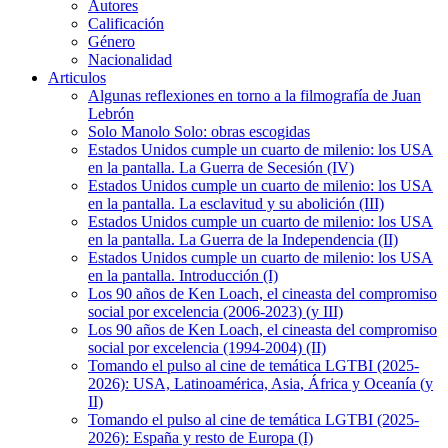
Autores
Calificación
Género
Nacionalidad
Articulos
Algunas reflexiones en torno a la filmografía de Juan
Lebrón
Solo Manolo Solo: obras escogidas
Estados Unidos cumple un cuarto de milenio: los USA
en la pantalla. La Guerra de Secesión (IV)
Estados Unidos cumple un cuarto de milenio: los USA
en la pantalla. La esclavitud y su abolición (III)
Estados Unidos cumple un cuarto de milenio: los USA
en la pantalla. La Guerra de la Independencia (II)
Estados Unidos cumple un cuarto de milenio: los USA
en la pantalla. Introducción (I)
Los 90 años de Ken Loach, el cineasta del compromiso
social por excelencia (2006-2023) (y III)
Los 90 años de Ken Loach, el cineasta del compromiso
social por excelencia (1994-2004) (II)
Tomando el pulso al cine de temática LGTBI (2025-
2026): USA, Latinoamérica, Asia, África y Oceanía (y
II)
Tomando el pulso al cine de temática LGTBI (2025-
2026): España y resto de Europa (I)