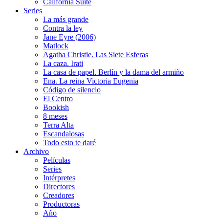
California Suite
Series
La más grande
Contra la ley
Jane Eyre (2006)
Matlock
Agatha Christie. Las Siete Esferas
La caza. Irati
La casa de papel. Berlín y la dama del armiño
Ena. La reina Victoria Eugenia
Código de silencio
El Centro
Bookish
8 meses
Terra Alta
Escandalosas
Todo esto te daré
Archivo
Películas
Series
Intérpretes
Directores
Creadores
Productoras
Año