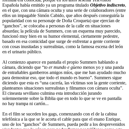
Española había emitido ya un programa titulado
Objetivo indiscreto
,
en el que, con una cámara oculta y una serie de colaboradores (entre
ellos un impagable Simón Cabido, que años después conseguiría la
popularidad con su personaje de Doña Croqueta) que ejercían de
“ganchos”, se colocaba a personas de la calle en situaciones
absurdas; la película de Summers, con un esquema muy parecido,
funcionó muy bien en su humor elemental, ciertamente pedestre,
basado en esa comicidad que surge de enfrentar a gente corriente
con cosas inusitadas y surrealistas, como la famosa escena del león
en el urinario público.
Al comienzo aparece en pantalla el propio Summers hablando a
cámara, diciendo que “
to er mundo e güeno
menos yo y una panda
de entrañables gamberros amigos míos, que me han ayudado mucho
para demostrar eso, que todo el mundo es bueno”. Summers sigue
diciendo que esta es “una cacería, las víctimas son la gente corriente,
planteamos situaciones surrealistas y filmamos con cámara oculta”.
El cineasta sevillano culmina esta introducción jurando
solemnemente sobre la Biblia que en todo lo que se ve en pantalla
no hay trampa ni cartón...
En el film se suceden los gags, comenzando con el de la cabina
telefónica a la que se le acorta el cable para que el enano Enrique,
uno de los “ganchos” de Summers, pueda pedir a los desprevenidos