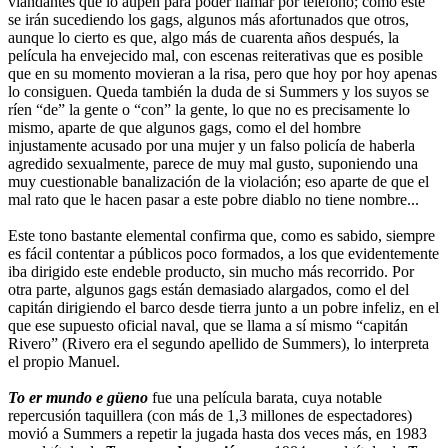
viandantes que lo aúpen para poder llamar por teléfono; como este
se irán sucediendo los gags, algunos más afortunados que otros,
aunque lo cierto es que, algo más de cuarenta años después, la
película ha envejecido mal, con escenas reiterativas que es posible
que en su momento movieran a la risa, pero que hoy por hoy apenas
lo consiguen. Queda también la duda de si Summers y los suyos se
ríen “de” la gente o “con” la gente, lo que no es precisamente lo
mismo, aparte de que algunos gags, como el del hombre
injustamente acusado por una mujer y un falso policía de haberla
agredido sexualmente, parece de muy mal gusto, suponiendo una
muy cuestionable banalización de la violación; eso aparte de que el
mal rato que le hacen pasar a este pobre diablo no tiene nombre...
Este tono bastante elemental confirma que, como es sabido, siempre
es fácil contentar a públicos poco formados, a los que evidentemente
iba dirigido este endeble producto, sin mucho más recorrido. Por
otra parte, algunos gags están demasiado alargados, como el del
capitán dirigiendo el barco desde tierra junto a un pobre infeliz, en el
que ese supuesto oficial naval, que se llama a sí mismo “capitán
Rivero” (Rivero era el segundo apellido de Summers), lo interpreta
el propio Manuel.
To er mundo e güeno
fue una película barata, cuya notable
repercusión taquillera (con más de 1,3 millones de espectadores)
movió a Summers a repetir la jugada hasta dos veces más, en 1983