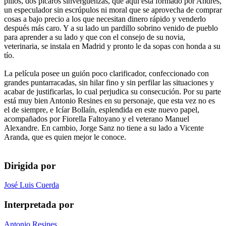
pillos, dos pícaros sinvergüenzas, que aquí está formado por Andrés,
un especulador sin escrúpulos ni moral que se aprovecha de comprar
cosas a bajo precio a los que necesitan dinero rápido y venderlo
después más caro. Y a su lado un pardillo sobrino venido de pueblo
para aprender a su lado y que con el consejo de su novia,
veterinaria, se instala en Madrid y pronto le da sopas con honda a su
tío.
La película posee un guión poco clarificador, confeccionado con
grandes puntarracadas, sin hilar fino y sin perfilar las situaciones y
acabar de justificarlas, lo cual perjudica su consecución. Por su parte
está muy bien Antonio Resines en su personaje, que esta vez no es
el de siempre, e Icíar Bollaín, esplendida en este nuevo papel,
acompañados por Fiorella Faltoyano y el veterano Manuel
Alexandre. En cambio, Jorge Sanz no tiene a su lado a Vicente
Aranda, que es quien mejor le conoce.
Dirigida por
José Luis Cuerda
Interpretada por
Antonio Resines