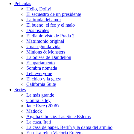
Peliculas
Hello, Dolly!
El secuestro de un presidente
La ironía del amor
El bueno, el feo y el malo
Dos fiscales
El diablo viste de Prada 2
Matrimonio original
Una segunda vida
Minions & Monsters
La odisea de Dandelion
El apartamento
Sombra nómada
Tell everyone
El chico y la garza
California Suite
Series
La más grande
Contra la ley
Jane Eyre (2006)
Matlock
Agatha Christie. Las Siete Esferas
La caza. Irati
La casa de papel. Berlín y la dama del armiño
Ena. La reina Victoria Eugenia