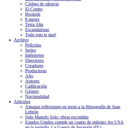
Código de silencio
El Centro
Bookish
8 meses
Terra Alta
Escandalosas
Todo esto te daré
Archivo
Películas
Series
Intérpretes
Directores
Creadores
Productoras
Año
Autores
Calificación
Género
Nacionalidad
Articulos
Algunas reflexiones en torno a la filmografía de Juan
Lebrón
Solo Manolo Solo: obras escogidas
Estados Unidos cumple un cuarto de milenio: los USA
en la pantalla. La Guerra de Secesión (IV)