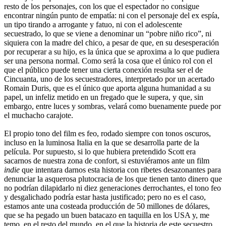
resto de los personajes, con los que el espectador no consigue
encontrar ningún punto de empatía: ni con el personaje del ex espía,
un tipo tirando a arrogante y fatuo, ni con el adolescente
secuestrado, lo que se viene a denominar un “pobre niño rico”, ni
siquiera con la madre del chico, a pesar de que, en su desesperación
por recuperar a su hijo, es la única que se aproxima a lo que pudiera
ser una persona normal. Como será la cosa que el único rol con el
que el público puede tener una cierta conexión resulta ser el de
Cincuanta, uno de los secuestradores, interpretado por un acertado
Romain Duris, que es el único que aporta alguna humanidad a su
papel, un infeliz metido en un fregado que le supera, y que, sin
embargo, entre luces y sombras, velará como buenamente puede por
el muchacho carajote.
El propio tono del film es feo, rodado siempre con tonos oscuros,
incluso en la luminosa Italia en la que se desarrolla parte de la
película. Por supuesto, si lo que hubiera pretendido Scott era
sacarnos de nuestra zona de confort, si estuviéramos ante un film
indie
que intentara darnos esta historia con ribetes desazonantes para
denunciar la asquerosa plutocracia de los que tienen tanto dinero que
no podrían dilapidarlo ni diez generaciones derrochantes, el tono feo
y desgalichado podría estar hasta justificado; pero no es el caso,
estamos ante una costeada producción de 50 millones de dólares,
que se ha pegado un buen batacazo en taquilla en los USA y, me
temo, en el resto del mundo, en el que la historia de este secuestro,