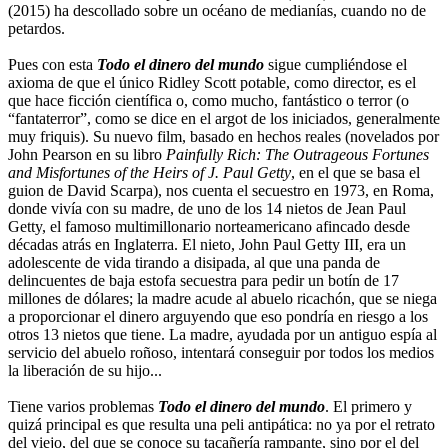
(2015) ha descollado sobre un océano de medianías, cuando no de
petardos.
Pues con esta
Todo el dinero del mundo
sigue cumpliéndose el
axioma de que el único Ridley Scott potable, como director, es el
que hace ficción científica o, como mucho, fantástico o terror (o
“fantaterror”, como se dice en el argot de los iniciados, generalmente
muy friquis). Su nuevo film, basado en hechos reales (novelados por
John Pearson en su libro
Painfully Rich: The Outrageous Fortunes
and Misfortunes of the Heirs of J. Paul Getty
, en el que se basa el
guion de David Scarpa), nos cuenta el secuestro en 1973, en Roma,
donde vivía con su madre, de uno de los 14 nietos de Jean Paul
Getty, el famoso multimillonario norteamericano afincado desde
décadas atrás en Inglaterra. El nieto, John Paul Getty III, era un
adolescente de vida tirando a disipada, al que una panda de
delincuentes de baja estofa secuestra para pedir un botín de 17
millones de dólares; la madre acude al abuelo ricachón, que se niega
a proporcionar el dinero arguyendo que eso pondría en riesgo a los
otros 13 nietos que tiene. La madre, ayudada por un antiguo espía al
servicio del abuelo roñoso, intentará conseguir por todos los medios
la liberación de su hijo...
Tiene varios problemas
Todo el dinero del mundo
. El primero y
quizá principal es que resulta una peli antipática: no ya por el retrato
del viejo, del que se conoce su tacañería rampante, sino por el del