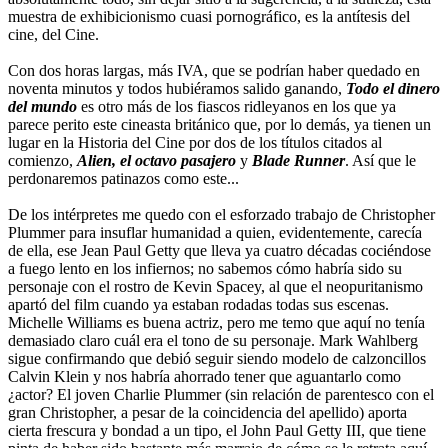
muestra de exhibicionismo cuasi pornográfico, es la antítesis del
cine, del Cine.
Con dos horas largas, más IVA, que se podrían haber quedado en
noventa minutos y todos hubiéramos salido ganando,
Todo el dinero
del mundo
es otro más de los fiascos ridleyanos en los que ya
parece perito este cineasta británico que, por lo demás, ya tienen un
lugar en la Historia del Cine por dos de los títulos citados al
comienzo,
Alien, el octavo pasajero
y
Blade Runner
. Así que le
perdonaremos patinazos como este...
De los intérpretes me quedo con el esforzado trabajo de Christopher
Plummer para insuflar humanidad a quien, evidentemente, carecía
de ella, ese Jean Paul Getty que lleva ya cuatro décadas cociéndose
a fuego lento en los infiernos; no sabemos cómo habría sido su
personaje con el rostro de Kevin Spacey, al que el neopuritanismo
apartó del film cuando ya estaban rodadas todas sus escenas.
Michelle Williams es buena actriz, pero me temo que aquí no tenía
demasiado claro cuál era el tono de su personaje. Mark Wahlberg
sigue confirmando que debió seguir siendo modelo de calzoncillos
Calvin Klein y nos habría ahorrado tener que aguantarlo como
¿actor? El joven Charlie Plummer (sin relación de parentesco con el
gran Christopher, a pesar de la coincidencia del apellido) aporta
cierta frescura y bondad a un tipo, el John Paul Getty III, que tiene