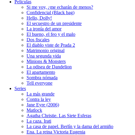
Peliculas
Si me voy, ¿me echarán de menos?
Confidencial (Black bag)
Hello, Dolly!
El secuestro de un presidente
La ironía del amor
El bueno, el feo y el malo
Dos fiscales
El diablo viste de Prada 2
Matrimonio original
Una segunda vida
Minions & Monsters
La odisea de Dandelion
El apartamento
Sombra nómada
Tell everyone
Series
La más grande
Contra la ley
Jane Eyre (2006)
Matlock
Agatha Christie. Las Siete Esferas
La caza. Irati
La casa de papel. Berlín y la dama del armiño
Ena. La reina Victoria Eugenia