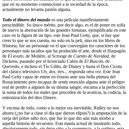
que en su momento conmocionó a la sociedad de la época,
actualmente no levanta pasión alguna.
Todo el dinero del mundo
es una película manifiestamente
prescindible. Su único mérito, por decir algo, es el de poner en solfa
de nuevo la aberración de las grandes fortunas, ejemplificada en este
caso en la figura de un tipo, este Jean Paul Getty, que, si hay que
creer lo que se nos cuenta, no solo en la peli, sino en los libros de
Historia, fue un personaje en el que convergían los caracteres de los
personajes más tacaños que ha producido el arte, desde el Harpagón
de
El avaro
, de Molière, al Scrooge de
Cuento de Navidad
, de
Dickens, pasando por el licenciado Cabra de
El Buscón
, de
Quevedo, e incluso el Tío Gilito, de Disney y hasta el Don Cicuta
del clásico televisivo
Un, dos, tres... responda otra vez
. Este Jean
Paul Getty capaz de entrar en éxtasis ante una bella pintura del
Renacimiento pero incapaz de sentir emoción alguna ante el peligro
real de perder a alguien de su misma sangre, encarna a la perfección
la suma de todos los males que proceden de la avaricia, la codicia, la
entronización del dios Dinero.
Y encima de todo, como a lo mejor era inevitable, Ridley no nos
ahorra (¿no fue a clase el día que dieron elipsis?) la amputación de la
oreja del pobre niño rico, que fue lo que dio aún más morbo a
aquella historia de secuestro. Esta manía actual de mostrarlo todo,
absolutamente todo, sin dejar sitio a la sugerencia, a la sutileza, esta