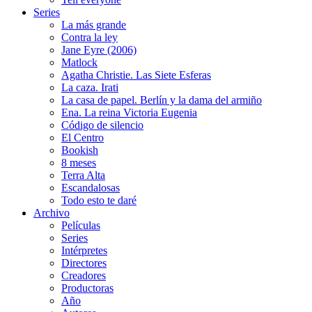
Series
La más grande
Contra la ley
Jane Eyre (2006)
Matlock
Agatha Christie. Las Siete Esferas
La caza. Irati
La casa de papel. Berlín y la dama del armiño
Ena. La reina Victoria Eugenia
Código de silencio
El Centro
Bookish
8 meses
Terra Alta
Escandalosas
Todo esto te daré
Archivo
Películas
Series
Intérpretes
Directores
Creadores
Productoras
Año