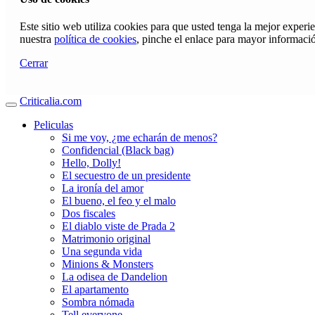
Este sitio web utiliza cookies para que usted tenga la mejor exper
nuestra
política de cookies
, pinche el enlace para mayor informaci
Cerrar
Criticalia.com
Peliculas
Si me voy, ¿me echarán de menos?
Confidencial (Black bag)
Hello, Dolly!
El secuestro de un presidente
La ironía del amor
El bueno, el feo y el malo
Dos fiscales
El diablo viste de Prada 2
Matrimonio original
Una segunda vida
Minions & Monsters
La odisea de Dandelion
El apartamento
Sombra nómada
Tell everyone