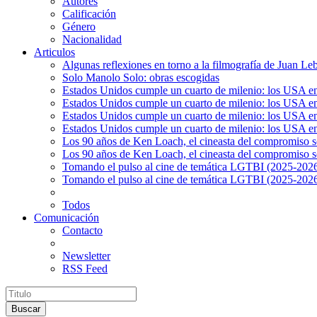
Autores
Calificación
Género
Nacionalidad
Articulos
Algunas reflexiones en torno a la filmografía de Juan Le
Solo Manolo Solo: obras escogidas
Estados Unidos cumple un cuarto de milenio: los USA en 
Estados Unidos cumple un cuarto de milenio: los USA en la
Estados Unidos cumple un cuarto de milenio: los USA en 
Estados Unidos cumple un cuarto de milenio: los USA en l
Los 90 años de Ken Loach, el cineasta del compromiso so
Los 90 años de Ken Loach, el cineasta del compromiso so
Tomando el pulso al cine de temática LGTBI (2025-2026)
Tomando el pulso al cine de temática LGTBI (2025-2026)
Todos
Comunicación
Contacto
Newsletter
RSS Feed
Buscar