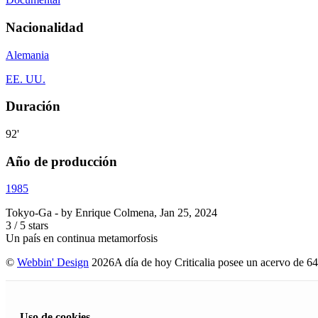
Nacionalidad
Alemania
EE. UU.
Duración
92'
Año de producción
1985
Tokyo-Ga
- by
Enrique Colmena
,
Jan 25, 2024
3
/
5
stars
Un país en continua metamorfosis
©
Webbin' Design
2026
A día de hoy Criticalia posee un acervo de 64
Uso de cookies