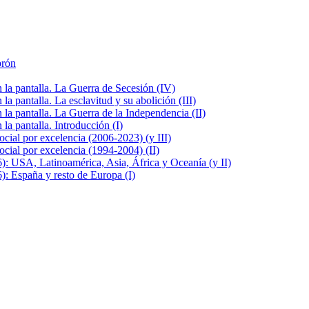
brón
la pantalla. La Guerra de Secesión (IV)
 pantalla. La esclavitud y su abolición (III)
la pantalla. La Guerra de la Independencia (II)
a pantalla. Introducción (I)
cial por excelencia (2006-2023) (y III)
cial por excelencia (1994-2004) (II)
: USA, Latinoamérica, Asia, África y Oceanía (y II)
: España y resto de Europa (I)