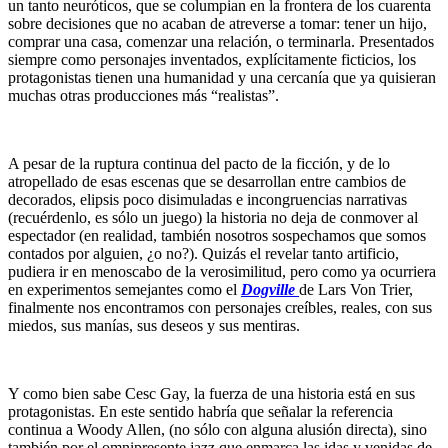
un tanto neuróticos, que se columpian en la frontera de los cuarenta
sobre decisiones que no acaban de atreverse a tomar: tener un hijo,
comprar una casa, comenzar una relación, o terminarla. Presentados
siempre como personajes inventados, explícitamente ficticios, los
protagonistas tienen una humanidad y una cercanía que ya quisieran
muchas otras producciones más “realistas”.
A pesar de la ruptura continua del pacto de la ficción, y de lo
atropellado de esas escenas que se desarrollan entre cambios de
decorados, elipsis poco disimuladas e incongruencias narrativas
(recuérdenlo, es sólo un juego) la historia no deja de conmover al
espectador (en realidad, también nosotros sospechamos que somos
contados por alguien, ¿o no?). Quizás el revelar tanto artificio,
pudiera ir en menoscabo de la verosimilitud, pero como ya ocurriera
en experimentos semejantes como el
Dogville
de Lars Von Trier,
finalmente nos encontramos con personajes creíbles, reales, con sus
miedos, sus manías, sus deseos y sus mentiras.
Y como bien sabe Cesc Gay, la fuerza de una historia está en sus
protagonistas. En este sentido habría que señalar la referencia
continua a Woody Allen, (no sólo con alguna alusión directa), sino
también por el omnipresente jazz que enmarca las idas y venidas de