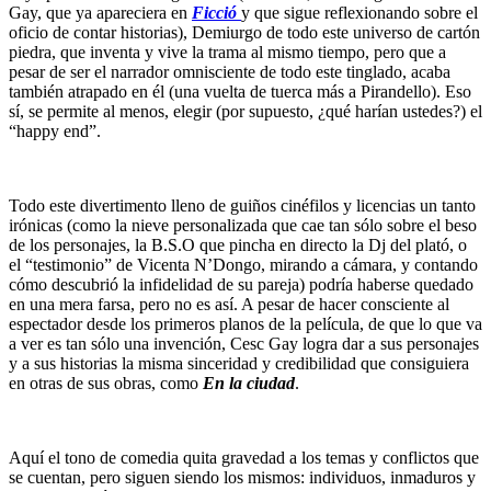
Gay, que ya apareciera en
Ficció
y que sigue reflexionando sobre el
oficio de contar historias), Demiurgo de todo este universo de cartón
piedra, que inventa y vive la trama al mismo tiempo, pero que a
pesar de ser el narrador omnisciente de todo este tinglado, acaba
también atrapado en él (una vuelta de tuerca más a Pirandello). Eso
sí, se permite al menos, elegir (por supuesto, ¿qué harían ustedes?) el
“happy end”.
Todo este divertimento lleno de guiños cinéfilos y licencias un tanto
irónicas (como la nieve personalizada que cae tan sólo sobre el beso
de los personajes, la B.S.O que pincha en directo la Dj del plató, o
el “testimonio” de Vicenta N’Dongo, mirando a cámara, y contando
cómo descubrió la infidelidad de su pareja) podría haberse quedado
en una mera farsa, pero no es así. A pesar de hacer consciente al
espectador desde los primeros planos de la película, de que lo que va
a ver es tan sólo una invención, Cesc Gay logra dar a sus personajes
y a sus historias la misma sinceridad y credibilidad que consiguiera
en otras de sus obras, como
En la ciudad
.
Aquí el tono de comedia quita gravedad a los temas y conflictos que
se cuentan, pero siguen siendo los mismos: individuos, inmaduros y