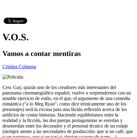
V.O.S.
Vamos a contar mentiras
Cristina Colmena
Cesc Gay, quizás uno de los creadores más interesantes del
panorama cinematográfico español, vuelve a sorprendernos con un
notable ejercicio de estilo, en el que, el argumento de una comedia
romántica (“a lo Meg Ryan”, como dice irónicamente uno de los
personajes) será la excusa para una lúcida reflexión acerca de los
artificios de contar historias. Haciendo equilibrismos entre la
realidad y la ficción, las dos parejas protagonistas se enredan y
desenredan entre los decorados y el personal técnico de un rodaje
(siempre atento a las necesidades de producción: que si un café, que
si un paraguas, que si un taxi si alguien se pone de parto…),