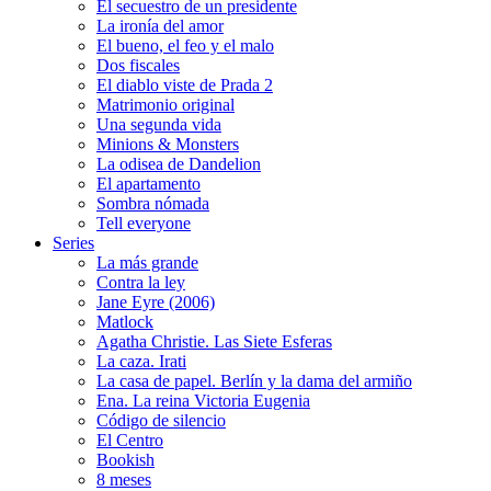
El secuestro de un presidente
La ironía del amor
El bueno, el feo y el malo
Dos fiscales
El diablo viste de Prada 2
Matrimonio original
Una segunda vida
Minions & Monsters
La odisea de Dandelion
El apartamento
Sombra nómada
Tell everyone
Series
La más grande
Contra la ley
Jane Eyre (2006)
Matlock
Agatha Christie. Las Siete Esferas
La caza. Irati
La casa de papel. Berlín y la dama del armiño
Ena. La reina Victoria Eugenia
Código de silencio
El Centro
Bookish
8 meses