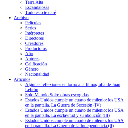
Terra Alta
Escandalosas
Todo esto te daré
Archivo
Películas
Series
Intérpretes
Directores
Creadores
Productoras
Año
Autores
Calificación
Género
Nacionalidad
Articulos
Algunas reflexiones en torno a la filmografía de Juan
Lebrón
Solo Manolo Solo: obras escogidas
Estados Unidos cumple un cuarto de milenio: los USA
en la pantalla. La Guerra de Secesión (IV)
Estados Unidos cumple un cuarto de milenio: los USA
en la pantalla. La esclavitud y su abolición (III)
Estados Unidos cumple un cuarto de milenio: los USA
en la pantalla. La Guerra de la Independencia (II)