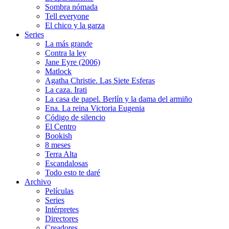
Sombra nómada
Tell everyone
El chico y la garza
Series
La más grande
Contra la ley
Jane Eyre (2006)
Matlock
Agatha Christie. Las Siete Esferas
La caza. Irati
La casa de papel. Berlín y la dama del armiño
Ena. La reina Victoria Eugenia
Código de silencio
El Centro
Bookish
8 meses
Terra Alta
Escandalosas
Todo esto te daré
Archivo
Películas
Series
Intérpretes
Directores
Creadores