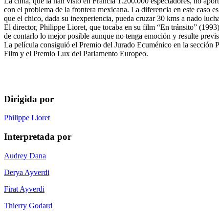
La cinta, que la han visto en Francia 1.200.000 espectadores, no apor
con el problema de la frontera mexicana. La diferencia en este caso e
que el chico, dada su inexperiencia, pueda cruzar 30 kms a nado lucha
El director, Philippe Lioret, que tocaba en su film “En tránsito” (199
de contarlo lo mejor posible aunque no tenga emoción y resulte previ
La película consiguió el Premio del Jurado Ecuménico en la sección 
Film y el Premio Lux del Parlamento Europeo.
Dirigida por
Philippe Lioret
Interpretada por
Audrey Dana
Derya Ayverdi
Firat Ayverdi
Thierry Godard