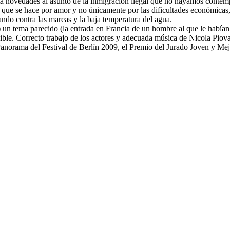
ta novedades al asunto de la inmigración ilegal que no hayamos contemp
s que se hace por amor y no únicamente por las dificultades económicas, 
ndo contra las mareas y la baja temperatura del agua.
3) un tema parecido (la entrada en Francia de un hombre al que le había
sible. Correcto trabajo de los actores y adecuada música de Nicola Pi
Panorama del Festival de Berlín 2009, el Premio del Jurado Joven y M