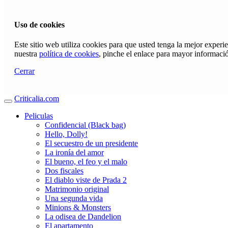
Uso de cookies
Este sitio web utiliza cookies para que usted tenga la mejor exper
nuestra
política de cookies
, pinche el enlace para mayor informaci
Cerrar
Criticalia.com
Peliculas
Confidencial (Black bag)
Hello, Dolly!
El secuestro de un presidente
La ironía del amor
El bueno, el feo y el malo
Dos fiscales
El diablo viste de Prada 2
Matrimonio original
Una segunda vida
Minions & Monsters
La odisea de Dandelion
El apartamento