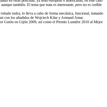
lado en otras películas, ya sean europeas o americanas, en este caso
aunque también. El tema que trata es interesante, pero no es creíble
n robado todo), lo lleva a cabo de forma mecánica, funcional, tratando
ovani con los añadidos de Wojciech Kilar y Armand Amar.
ejor Guión en Gijón 2009, así como el Premio Lumière 2010 al Mejor