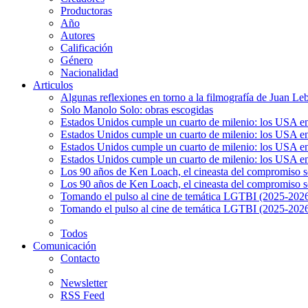
Productoras
Año
Autores
Calificación
Género
Nacionalidad
Articulos
Algunas reflexiones en torno a la filmografía de Juan Le
Solo Manolo Solo: obras escogidas
Estados Unidos cumple un cuarto de milenio: los USA en 
Estados Unidos cumple un cuarto de milenio: los USA en la
Estados Unidos cumple un cuarto de milenio: los USA en 
Estados Unidos cumple un cuarto de milenio: los USA en l
Los 90 años de Ken Loach, el cineasta del compromiso so
Los 90 años de Ken Loach, el cineasta del compromiso so
Tomando el pulso al cine de temática LGTBI (2025-2026)
Tomando el pulso al cine de temática LGTBI (2025-2026)
Todos
Comunicación
Contacto
Newsletter
RSS Feed