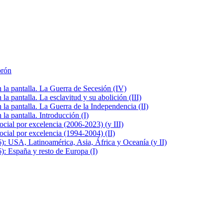
brón
la pantalla. La Guerra de Secesión (IV)
 pantalla. La esclavitud y su abolición (III)
la pantalla. La Guerra de la Independencia (II)
a pantalla. Introducción (I)
cial por excelencia (2006-2023) (y III)
cial por excelencia (1994-2004) (II)
: USA, Latinoamérica, Asia, África y Oceanía (y II)
: España y resto de Europa (I)