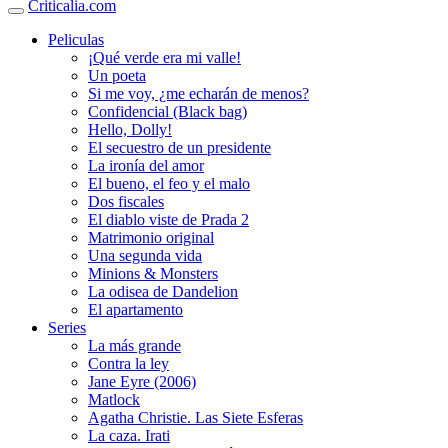
Criticalia.com
Peliculas
¡Qué verde era mi valle!
Un poeta
Si me voy, ¿me echarán de menos?
Confidencial (Black bag)
Hello, Dolly!
El secuestro de un presidente
La ironía del amor
El bueno, el feo y el malo
Dos fiscales
El diablo viste de Prada 2
Matrimonio original
Una segunda vida
Minions & Monsters
La odisea de Dandelion
El apartamento
Series
La más grande
Contra la ley
Jane Eyre (2006)
Matlock
Agatha Christie. Las Siete Esferas
La caza. Irati