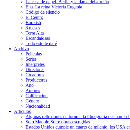
La casa de papel. Berlín y la dama del armiño
Ena. La reina Victoria Eugenia
Código de silencio
El Centro
Bookish
8 meses
Terra Alta
Escandalosas
Todo esto te daré
Archivo
Películas
Series
Intérpretes
Directores
Creadores
Productoras
Año
Autores
Calificación
Género
Nacionalidad
Articulos
Algunas reflexiones en torno a la filmografía de Juan Le
Solo Manolo Solo: obras escogidas
Estados Unidos cumple un cuarto de milenio: los USA en 