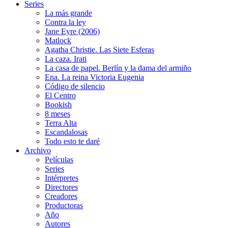
Series
La más grande
Contra la ley
Jane Eyre (2006)
Matlock
Agatha Christie. Las Siete Esferas
La caza. Irati
La casa de papel. Berlín y la dama del armiño
Ena. La reina Victoria Eugenia
Código de silencio
El Centro
Bookish
8 meses
Terra Alta
Escandalosas
Todo esto te daré
Archivo
Películas
Series
Intérpretes
Directores
Creadores
Productoras
Año
Autores