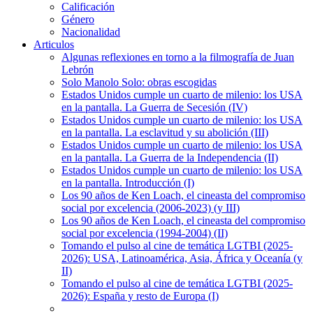
Calificación
Género
Nacionalidad
Articulos
Algunas reflexiones en torno a la filmografía de Juan
Lebrón
Solo Manolo Solo: obras escogidas
Estados Unidos cumple un cuarto de milenio: los USA
en la pantalla. La Guerra de Secesión (IV)
Estados Unidos cumple un cuarto de milenio: los USA
en la pantalla. La esclavitud y su abolición (III)
Estados Unidos cumple un cuarto de milenio: los USA
en la pantalla. La Guerra de la Independencia (II)
Estados Unidos cumple un cuarto de milenio: los USA
en la pantalla. Introducción (I)
Los 90 años de Ken Loach, el cineasta del compromiso
social por excelencia (2006-2023) (y III)
Los 90 años de Ken Loach, el cineasta del compromiso
social por excelencia (1994-2004) (II)
Tomando el pulso al cine de temática LGTBI (2025-
2026): USA, Latinoamérica, Asia, África y Oceanía (y
II)
Tomando el pulso al cine de temática LGTBI (2025-
2026): España y resto de Europa (I)