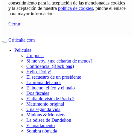
consentimiento para la aceptación de las mencionadas cookies
y la aceptación de nuestra
política de cookies
, pinche el enlace
para mayor información.
Cerrar
Criticalia.com
Peliculas
Un poeta
Si me voy, ¿me echarán de menos?
Confidencial (Black bag)
Hello, Dolly!
El secuestro de un presidente
La ironía del amor
El bueno, el feo y el malo
Dos fiscales
El diablo viste de Prada 2
Matrimonio original
Una segunda vida
Minions & Monsters
La odisea de Dandelion
El apartamento
Sombra nómada