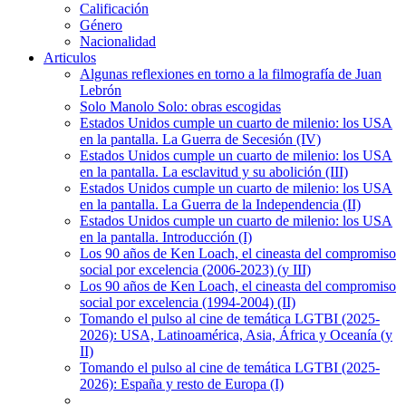
Calificación
Género
Nacionalidad
Articulos
Algunas reflexiones en torno a la filmografía de Juan
Lebrón
Solo Manolo Solo: obras escogidas
Estados Unidos cumple un cuarto de milenio: los USA
en la pantalla. La Guerra de Secesión (IV)
Estados Unidos cumple un cuarto de milenio: los USA
en la pantalla. La esclavitud y su abolición (III)
Estados Unidos cumple un cuarto de milenio: los USA
en la pantalla. La Guerra de la Independencia (II)
Estados Unidos cumple un cuarto de milenio: los USA
en la pantalla. Introducción (I)
Los 90 años de Ken Loach, el cineasta del compromiso
social por excelencia (2006-2023) (y III)
Los 90 años de Ken Loach, el cineasta del compromiso
social por excelencia (1994-2004) (II)
Tomando el pulso al cine de temática LGTBI (2025-
2026): USA, Latinoamérica, Asia, África y Oceanía (y
II)
Tomando el pulso al cine de temática LGTBI (2025-
2026): España y resto de Europa (I)