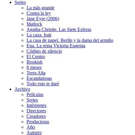
Series
La más grande
Contra la ley
Jane Eyre (2006)
Matlock
Agatha Christie. Las Siete Esferas
La caza. Irati
La casa de papel. Berlín y la dama del armiño
Ena. La reina Victoria Eugenia
Código de silencio
El Centro
Bookish
8 meses
Terra Alta
Escandalosas
Todo esto te daré
Archivo
Películas
Series
Intérpretes
Directores
Creadores
Productoras
Año
Autores