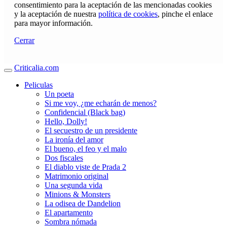
consentimiento para la aceptación de las mencionadas cookies
y la aceptación de nuestra
política de cookies
, pinche el enlace
para mayor información.
Cerrar
Criticalia.com
Peliculas
Un poeta
Si me voy, ¿me echarán de menos?
Confidencial (Black bag)
Hello, Dolly!
El secuestro de un presidente
La ironía del amor
El bueno, el feo y el malo
Dos fiscales
El diablo viste de Prada 2
Matrimonio original
Una segunda vida
Minions & Monsters
La odisea de Dandelion
El apartamento
Sombra nómada