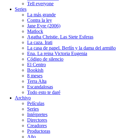
Tell everyone
Series
La más grande
Contra la ley
Jane Eyre (2006)
Matlock
Agatha Christie. Las Siete Esferas
La caza. Irati
La casa de papel. Berlín y la dama del armiño
Ena. La reina Victoria Eugenia
Código de silencio
El Centro
Bookish
8 meses
Terra Alta
Escandalosas
Todo esto te daré
Archivo
Películas
Series
Intérpretes
Directores
Creadores
Productoras
Año