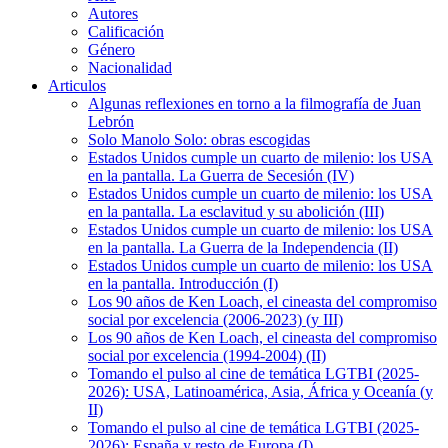
Autores
Calificación
Género
Nacionalidad
Articulos
Algunas reflexiones en torno a la filmografía de Juan
Lebrón
Solo Manolo Solo: obras escogidas
Estados Unidos cumple un cuarto de milenio: los USA
en la pantalla. La Guerra de Secesión (IV)
Estados Unidos cumple un cuarto de milenio: los USA
en la pantalla. La esclavitud y su abolición (III)
Estados Unidos cumple un cuarto de milenio: los USA
en la pantalla. La Guerra de la Independencia (II)
Estados Unidos cumple un cuarto de milenio: los USA
en la pantalla. Introducción (I)
Los 90 años de Ken Loach, el cineasta del compromiso
social por excelencia (2006-2023) (y III)
Los 90 años de Ken Loach, el cineasta del compromiso
social por excelencia (1994-2004) (II)
Tomando el pulso al cine de temática LGTBI (2025-
2026): USA, Latinoamérica, Asia, África y Oceanía (y
II)
Tomando el pulso al cine de temática LGTBI (2025-
2026): España y resto de Europa (I)