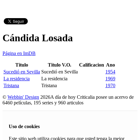
Cándida Losada
Página en ImDB
Titulo
Titulo V.O.
Calificacion
Ano
Sucedió en Sevilla
Sucedió en Sevilla
1954
La residencia
La residencia
1969
Tristana
Tristana
1970
©
Webbin' Design
2026
A día de hoy Criticalia posee un acervo de
6460 películas, 195 series y 960 articulos
Uso de cookies
Este sitio web utiliza cookies para que usted tenga la mejor