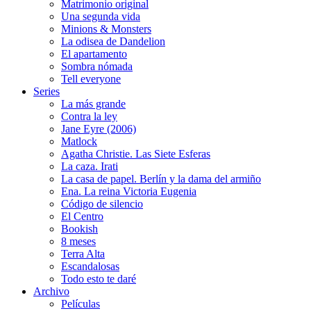
Matrimonio original
Una segunda vida
Minions & Monsters
La odisea de Dandelion
El apartamento
Sombra nómada
Tell everyone
Series
La más grande
Contra la ley
Jane Eyre (2006)
Matlock
Agatha Christie. Las Siete Esferas
La caza. Irati
La casa de papel. Berlín y la dama del armiño
Ena. La reina Victoria Eugenia
Código de silencio
El Centro
Bookish
8 meses
Terra Alta
Escandalosas
Todo esto te daré
Archivo
Películas