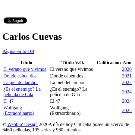
Carlos Cuevas
Página en ImDB
Titulo
Titulo V.O.
Calificacion
Ano
El verano que vivimos
El verano que vivimos
2020
Donde caben dos
Donde caben dos
2021
La piel del tambor
La piel del tambor
2022
¿Es el enemigo? La
¿Es el enemigo? La
2024
película de Gila
película de Gila
El 47
El 47
2024
Wolfgang
Wolfgang
2025
(Extraordinario)
(Extraordinario)
©
Webbin' Design
2026
A día de hoy Criticalia posee un acervo de
6460 películas, 195 series y 960 articulos