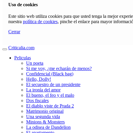
Uso de cookies
Este sitio web utiliza cookies para que usted tenga la mejor exper
nuestra
política de cookies
, pinche el enlace para mayor informaci
Cerrar
Criticalia.com
Peliculas
Un poeta
Si me voy, ¿me echarán de menos?
Confidencial (Black bag)
Hello, Dolly!
El secuestro de un presidente
La ironía del amor
El bueno, el feo y el malo
Dos fiscales
El diablo viste de Prada 2
Matrimonio original
Una segunda vida
Minions & Monsters
La odisea de Dandelion
El apartamento