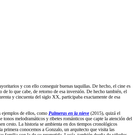
ayoritarios y con ello conseguir buenas taquillas. De hecho, el cine es
tro de lo que cabe, de retorno de esa inversión. De hecho también, el
arenta y cincuenta del siglo XX, participaba exactamente de esa
os ejemplos de ellos, como
Palmeras en la nieve
(2015), quizá el
 de tonos melodramáticos y ribetes románticos que capte la atención del
en cesto. La historia se ambienta en dos tiempos cronológicos
 la primera conocemos a Gonzalo, un arquitecto que visita las
su familia con la de su prometida, Lucía, también dueña de viñedos.