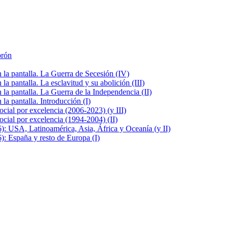
brón
la pantalla. La Guerra de Secesión (IV)
 pantalla. La esclavitud y su abolición (III)
la pantalla. La Guerra de la Independencia (II)
a pantalla. Introducción (I)
cial por excelencia (2006-2023) (y III)
cial por excelencia (1994-2004) (II)
: USA, Latinoamérica, Asia, África y Oceanía (y II)
: España y resto de Europa (I)