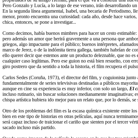
Pero Gonzalo y Lucía, a lo largo de ese verano, irán desarrollando un
En la segunda línea argumental, Isabel, una becaria de Periodismo, lleg
menor, pronto encuentra una curiosidad: cada año, desde hace varios, l
chica, entonces, se pone a investigar...
Como decimos, había buenos mimbres para hacer un cesto estimable: un
pero además un amor que herirá gravemente a una persona que ambos am
griegos, algo impactante para el público; buenos intérpretes, afamados
marco de Jerez, o de la indómita tierra gallega, también habrían de co
ello querer decir que estemos ante un producto deleznable, que no es 
cualquier caso legítimas. Pero ese guion no está bien resuelto, con err
giro postrero que da sentido a toda la historia, el film recupera el pu
Carlos Sedes (Coruña, 1973), el director del film, y coguionista junto a
fundamentalmente de series televisivas destinadas a públicos mayorita
aunque en cine su experiencia es muy inferior, con solo un largo,
El c
incluso rutinario, sin buscar soluciones medianamente imaginativas; es
chispa artística hubiera ido mejor para un relato que, por lo demás, se s
Otro de los problemas del film es la escasa química existente entre 
bien en este tipo de historias en otras películas, aquí nunca terminam
será capaz incluso de traicionar el cariño que sienten por el tercer vér
sacado incluso más partido.