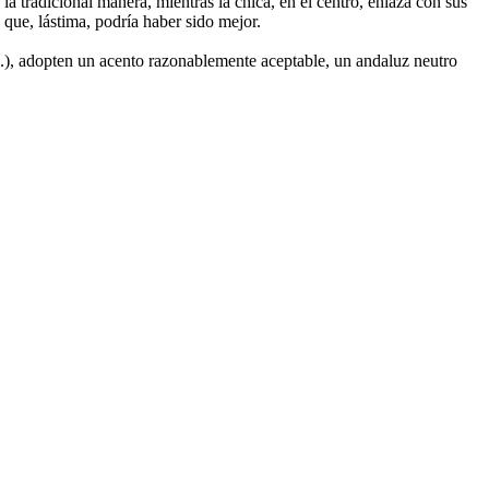
a tradicional manera, mientras la chica, en el centro, enlaza con sus
a que, lástima, podría haber sido mejor.
..), adopten un acento razonablemente aceptable, un andaluz neutro