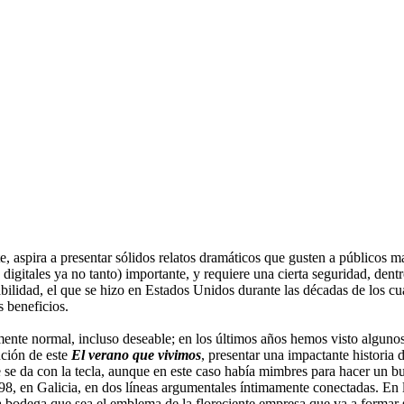
te, aspira a presentar sólidos relatos dramáticos que gusten a públicos m
as digitales ya no tanto) importante, y requiere una cierta seguridad, den
ilidad, el que se hizo en Estados Unidos durante las décadas de los cu
s beneficios.
amente normal, incluso deseable; en los últimos años hemos visto algun
nción de este
El verano que vivimos
, presentar una impactante historia
 se da con la tecla, aunque en este caso había mimbres para hacer un bu
1998, en Galicia, en dos líneas argumentales íntimamente conectadas. En
 bodega que sea el emblema de la floreciente empresa que va a formar 