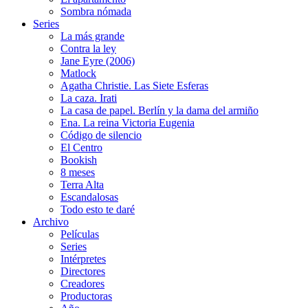
Sombra nómada
Series
La más grande
Contra la ley
Jane Eyre (2006)
Matlock
Agatha Christie. Las Siete Esferas
La caza. Irati
La casa de papel. Berlín y la dama del armiño
Ena. La reina Victoria Eugenia
Código de silencio
El Centro
Bookish
8 meses
Terra Alta
Escandalosas
Todo esto te daré
Archivo
Películas
Series
Intérpretes
Directores
Creadores
Productoras