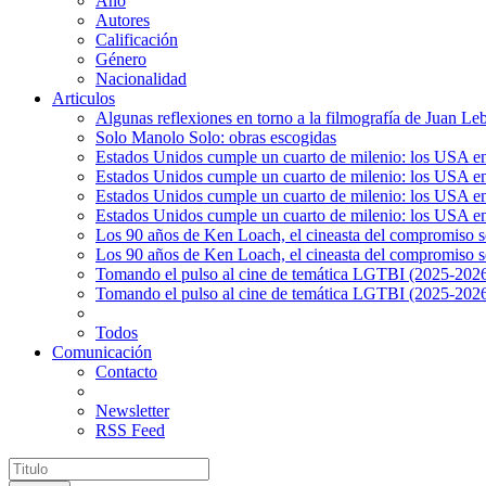
Año
Autores
Calificación
Género
Nacionalidad
Articulos
Algunas reflexiones en torno a la filmografía de Juan Le
Solo Manolo Solo: obras escogidas
Estados Unidos cumple un cuarto de milenio: los USA en 
Estados Unidos cumple un cuarto de milenio: los USA en la
Estados Unidos cumple un cuarto de milenio: los USA en 
Estados Unidos cumple un cuarto de milenio: los USA en l
Los 90 años de Ken Loach, el cineasta del compromiso so
Los 90 años de Ken Loach, el cineasta del compromiso so
Tomando el pulso al cine de temática LGTBI (2025-2026)
Tomando el pulso al cine de temática LGTBI (2025-2026)
Todos
Comunicación
Contacto
Newsletter
RSS Feed