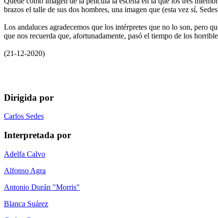
Quede como imagen de la película la escena en la que los tres miembros
brazos el talle de sus dos hombres, una imagen que (esta vez sí, Sedes) 
Los andaluces agradecemos que los intérpretes que no lo son, pero qu
que nos recuerda que, afortunadamente, pasó el tiempo de los horrible
(21-12-2020)
Dirigida por
Carlos Sedes
Interpretada por
Adelfa Calvo
Alfonso Agra
Antonio Durán "Morris"
Blanca Suárez