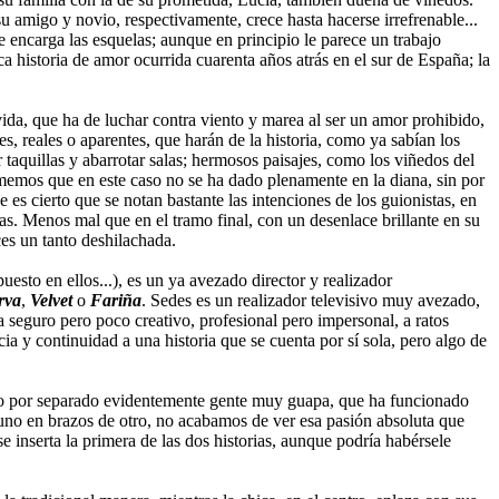
u amigo y novio, respectivamente, crece hasta hacerse irrefrenable...
le encarga las esquelas; aunque en principio le parece un trabajo
a historia de amor ocurrida cuarenta años atrás en el sur de España; la
da, que ha de luchar contra viento y marea al ser un amor prohibido,
 reales o aparentes, que harán de la historia, como ya sabían los
 taquillas y abarrotar salas; hermosos paisajes, como los viñedos del
tememos que en este caso no se ha dado plenamente en la diana, sin por
 es cierto que se notan bastante las intenciones de los guionistas, en
ias. Menos mal que en el tramo final, con un desenlace brillante en su
ces un tanto deshilachada.
uesto en ellos...), es un ya avezado director y realizador
rva
,
Velvet
o
Fariña
. Sedes es un realizador televisivo muy avezado,
 seguro pero poco creativo, profesional pero impersonal, a ratos
a y continuidad a una historia que se cuenta por sí sola, pero algo de
endo por separado evidentemente gente muy guapa, que ha funcionado
a uno en brazos de otro, no acabamos de ver esa pasión absoluta que
se inserta la primera de las dos historias, aunque podría habérsele