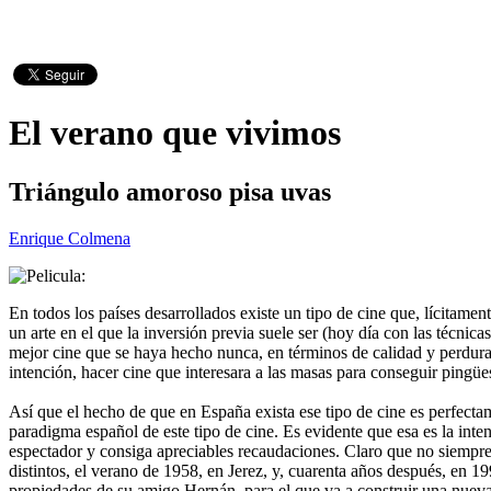
El verano que vivimos
Triángulo amoroso pisa uvas
Enrique Colmena
En todos los países desarrollados existe un tipo de cine que, lícitamen
un arte en el que la inversión previa suele ser (hoy día con las técnic
mejor cine que se haya hecho nunca, en términos de calidad y perdurab
intención, hacer cine que interesara a las masas para conseguir pingüe
Así que el hecho de que en España exista ese tipo de cine es perfect
paradigma español de este tipo de cine. Es evidente que esa es la inte
espectador y consiga apreciables recaudaciones. Claro que no siempre
distintos, el verano de 1958, en Jerez, y, cuarenta años después, en 
propiedades de su amigo Hernán, para el que va a construir una nueva