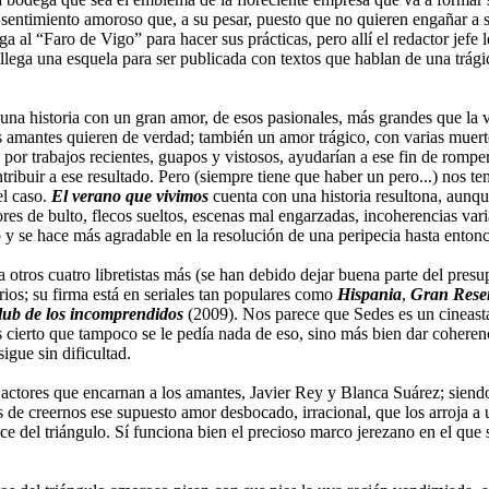
 sentimiento amoroso que, a su pesar, puesto que no quieren engañar a s
a al “Faro de Vigo” para hacer sus prácticas, pero allí el redactor jefe 
lega una esquela para ser publicada con textos que hablan de una trágic
a historia con un gran amor, de esos pasionales, más grandes que la vi
antes quieren de verdad; también un amor trágico, con varias muertes,
 por trabajos recientes, guapos y vistosos, ayudarían a ese fin de romper
ntribuir a ese resultado. Pero (siempre tiene que haber un pero...) nos 
el caso.
El verano que vivimos
cuenta con una historia resultona, aunque
ores de bulto, flecos sueltos, escenas mal engarzadas, incoherencias var
lso y se hace más agradable en la resolución de una peripecia hasta enton
 otros cuatro libretistas más (se han debido dejar buena parte del presup
rios; su firma está en seriales tan populares como
Hispania
,
Gran Rese
lub de los incomprendidos
(2009). Nos parece que Sedes es un cineasta
 cierto que tampoco se le pedía nada de eso, sino más bien dar coherenci
igue sin dificultad.
los actores que encarnan a los amantes, Javier Rey y Blanca Suárez; si
os de creernos ese supuesto amor desbocado, irracional, que los arroja 
tice del triángulo. Sí funciona bien el precioso marco jerezano en el que 