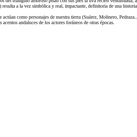
 del triángulo amoroso pisan con sus pies la uva recién vendimiada, a l
resulta a la vez simbólica y real, impactante, definitoria de una histori
e actúan como personajes de nuestra tierra (Suárez, Molinero, Pedraza.
s acentos andaluces de los actores foráneos de otras épocas.