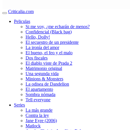
Criticalia.com
Peliculas
Si me voy, ¿me echarán de menos?
Confidencial (Black bag)
Hello, Dolly!
El secuestro de un presidente
La ironía del amor
El bueno, el feo y el malo
Dos fiscales
El diablo viste de Prada 2
Matrimonio original
Una segunda vida
Minions & Monsters
La odisea de Dandelion
El apartamento
Sombra nómada
Tell everyone
Series
La más grande
Contra la ley
Jane Eyre (2006)
Matlock