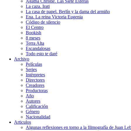
Agatha Christie. Las Siete Esferas
La caza. Irati
La casa de papel. Berlín y la dama del armiño
Ena. La reina Victoria Eugenia
Código de silencio
El Centro
Bookish
8 meses
Terra Alta
Escandalosas
Todo esto te daré
Archivo
Películas
Series
Intérpretes
Directores
Creadores
Productoras
Año
Autores
Calificación
Género
Nacionalidad
Articulos
Algunas reflexiones en torno a la filmografía de Juan Le