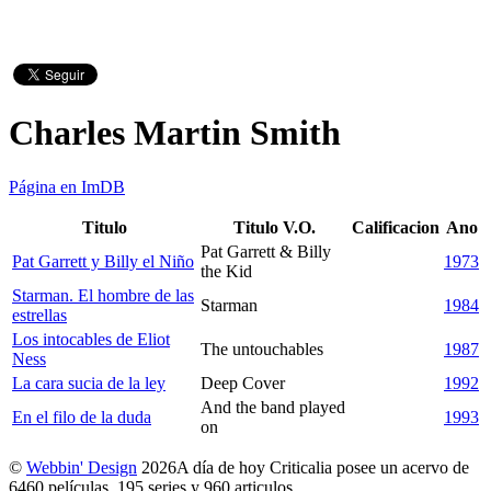
Charles Martin Smith
Página en ImDB
Titulo
Titulo V.O.
Calificacion
Ano
Pat Garrett & Billy
Pat Garrett y Billy el Niño
1973
the Kid
Starman. El hombre de las
Starman
1984
estrellas
Los intocables de Eliot
The untouchables
1987
Ness
La cara sucia de la ley
Deep Cover
1992
And the band played
En el filo de la duda
1993
on
©
Webbin' Design
2026
A día de hoy Criticalia posee un acervo de
6460 películas, 195 series y 960 articulos