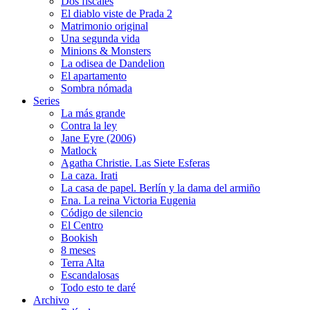
Dos fiscales
El diablo viste de Prada 2
Matrimonio original
Una segunda vida
Minions & Monsters
La odisea de Dandelion
El apartamento
Sombra nómada
Series
La más grande
Contra la ley
Jane Eyre (2006)
Matlock
Agatha Christie. Las Siete Esferas
La caza. Irati
La casa de papel. Berlín y la dama del armiño
Ena. La reina Victoria Eugenia
Código de silencio
El Centro
Bookish
8 meses
Terra Alta
Escandalosas
Todo esto te daré
Archivo