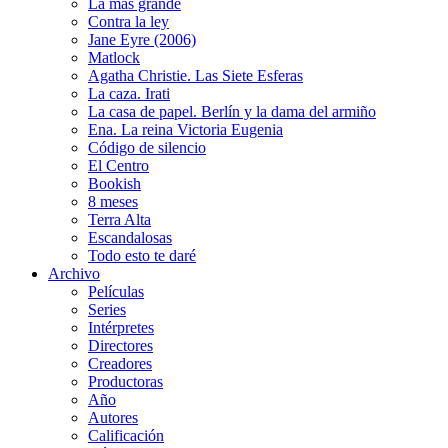
La más grande
Contra la ley
Jane Eyre (2006)
Matlock
Agatha Christie. Las Siete Esferas
La caza. Irati
La casa de papel. Berlín y la dama del armiño
Ena. La reina Victoria Eugenia
Código de silencio
El Centro
Bookish
8 meses
Terra Alta
Escandalosas
Todo esto te daré
Archivo
Películas
Series
Intérpretes
Directores
Creadores
Productoras
Año
Autores
Calificación