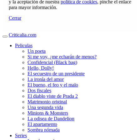
y la aceptación de nuestra
política de cookies
, pinche el enlace
para mayor información.
Cerrar
Criticalia.com
Peliculas
Un poeta
Si me voy, ¿me echarán de menos?
Confidencial (Black bag)
Hello, Dolly!
El secuestro de un presidente
La ironía del amor
El bueno, el feo y el malo
Dos fiscales
El diablo viste de Prada 2
Matrimonio original
Una segunda vida
Minions & Monsters
La odisea de Dandelion
El apartamento
Sombra nómada
Series