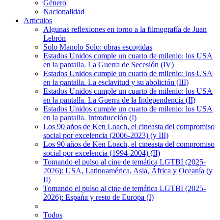
Género
Nacionalidad
Articulos
Algunas reflexiones en torno a la filmografía de Juan
Lebrón
Solo Manolo Solo: obras escogidas
Estados Unidos cumple un cuarto de milenio: los USA
en la pantalla. La Guerra de Secesión (IV)
Estados Unidos cumple un cuarto de milenio: los USA
en la pantalla. La esclavitud y su abolición (III)
Estados Unidos cumple un cuarto de milenio: los USA
en la pantalla. La Guerra de la Independencia (II)
Estados Unidos cumple un cuarto de milenio: los USA
en la pantalla. Introducción (I)
Los 90 años de Ken Loach, el cineasta del compromiso
social por excelencia (2006-2023) (y III)
Los 90 años de Ken Loach, el cineasta del compromiso
social por excelencia (1994-2004) (II)
Tomando el pulso al cine de temática LGTBI (2025-
2026): USA, Latinoamérica, Asia, África y Oceanía (y
II)
Tomando el pulso al cine de temática LGTBI (2025-
2026): España y resto de Europa (I)
Todos