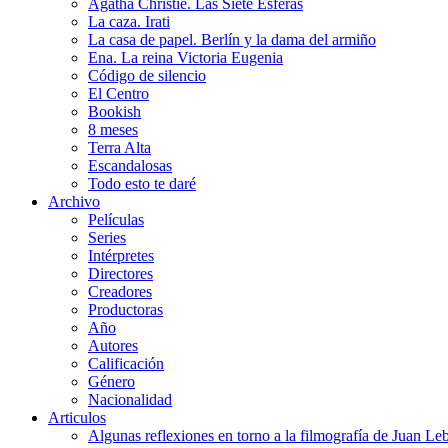
Agatha Christie. Las Siete Esferas
La caza. Irati
La casa de papel. Berlín y la dama del armiño
Ena. La reina Victoria Eugenia
Código de silencio
El Centro
Bookish
8 meses
Terra Alta
Escandalosas
Todo esto te daré
Archivo
Películas
Series
Intérpretes
Directores
Creadores
Productoras
Año
Autores
Calificación
Género
Nacionalidad
Articulos
Algunas reflexiones en torno a la filmografía de Juan Le