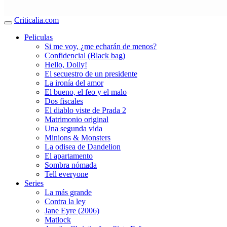
Criticalia.com
Peliculas
Si me voy, ¿me echarán de menos?
Confidencial (Black bag)
Hello, Dolly!
El secuestro de un presidente
La ironía del amor
El bueno, el feo y el malo
Dos fiscales
El diablo viste de Prada 2
Matrimonio original
Una segunda vida
Minions & Monsters
La odisea de Dandelion
El apartamento
Sombra nómada
Tell everyone
Series
La más grande
Contra la ley
Jane Eyre (2006)
Matlock