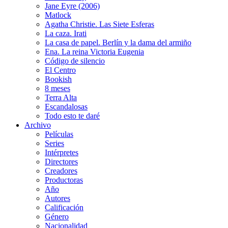
Jane Eyre (2006)
Matlock
Agatha Christie. Las Siete Esferas
La caza. Irati
La casa de papel. Berlín y la dama del armiño
Ena. La reina Victoria Eugenia
Código de silencio
El Centro
Bookish
8 meses
Terra Alta
Escandalosas
Todo esto te daré
Archivo
Películas
Series
Intérpretes
Directores
Creadores
Productoras
Año
Autores
Calificación
Género
Nacionalidad