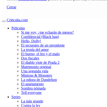
Cerrar
Criticalia.com
Peliculas
Si me voy, ¿me echarán de menos?
Confidencial (Black bag)
Hello, Dolly!
El secuestro de un presidente
La ironía del amor
El bueno, el feo y el malo
Dos fiscales
El diablo viste de Prada 2
Matrimonio original
Una segunda vida
Minions & Monsters
La odisea de Dandelion
El apartamento
Sombra nómada
Tell everyone
Series
La más grande
Contra la ley