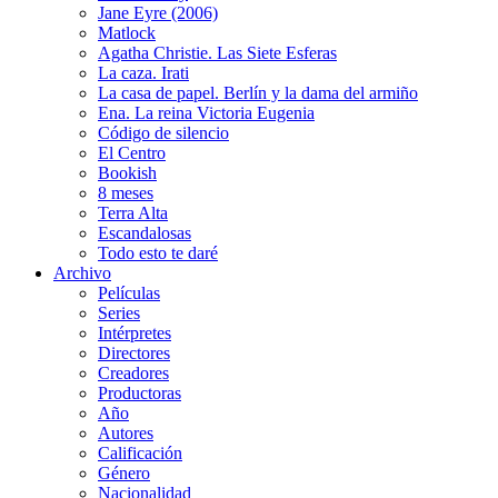
Jane Eyre (2006)
Matlock
Agatha Christie. Las Siete Esferas
La caza. Irati
La casa de papel. Berlín y la dama del armiño
Ena. La reina Victoria Eugenia
Código de silencio
El Centro
Bookish
8 meses
Terra Alta
Escandalosas
Todo esto te daré
Archivo
Películas
Series
Intérpretes
Directores
Creadores
Productoras
Año
Autores
Calificación
Género
Nacionalidad