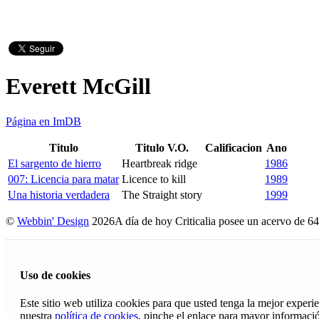
Everett McGill
Página en ImDB
Titulo
Titulo V.O.
Calificacion
Ano
El sargento de hierro
Heartbreak ridge
1986
007: Licencia para matar
Licence to kill
1989
Una historia verdadera
The Straight story
1999
©
Webbin' Design
2026
A día de hoy Criticalia posee un acervo de 64
Uso de cookies
Este sitio web utiliza cookies para que usted tenga la mejor exper
nuestra
política de cookies
, pinche el enlace para mayor informaci