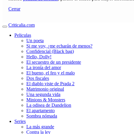
Cerrar
Criticalia.com
Peliculas
Un poeta
Si me voy, ¿me echarán de menos?
Confidencial (Black bag)
Hello, Dolly!
El secuestro de un presidente
La ironía del amor
El bueno, el feo y el malo
Dos fiscales
El diablo viste de Prada 2
Matrimonio original
Una segunda vida
Minions & Monsters
La odisea de Dandelion
El apartamento
Sombra nómada
Series
La más grande
Contra la ley