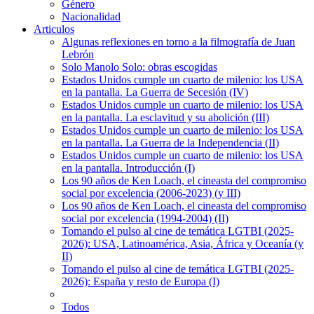
Género
Nacionalidad
Articulos
Algunas reflexiones en torno a la filmografía de Juan
Lebrón
Solo Manolo Solo: obras escogidas
Estados Unidos cumple un cuarto de milenio: los USA
en la pantalla. La Guerra de Secesión (IV)
Estados Unidos cumple un cuarto de milenio: los USA
en la pantalla. La esclavitud y su abolición (III)
Estados Unidos cumple un cuarto de milenio: los USA
en la pantalla. La Guerra de la Independencia (II)
Estados Unidos cumple un cuarto de milenio: los USA
en la pantalla. Introducción (I)
Los 90 años de Ken Loach, el cineasta del compromiso
social por excelencia (2006-2023) (y III)
Los 90 años de Ken Loach, el cineasta del compromiso
social por excelencia (1994-2004) (II)
Tomando el pulso al cine de temática LGTBI (2025-
2026): USA, Latinoamérica, Asia, África y Oceanía (y
II)
Tomando el pulso al cine de temática LGTBI (2025-
2026): España y resto de Europa (I)
Todos