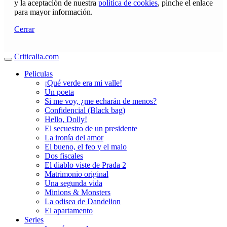
y la aceptación de nuestra
política de cookies
, pinche el enlace
para mayor información.
Cerrar
Criticalia.com
Peliculas
¡Qué verde era mi valle!
Un poeta
Si me voy, ¿me echarán de menos?
Confidencial (Black bag)
Hello, Dolly!
El secuestro de un presidente
La ironía del amor
El bueno, el feo y el malo
Dos fiscales
El diablo viste de Prada 2
Matrimonio original
Una segunda vida
Minions & Monsters
La odisea de Dandelion
El apartamento
Series