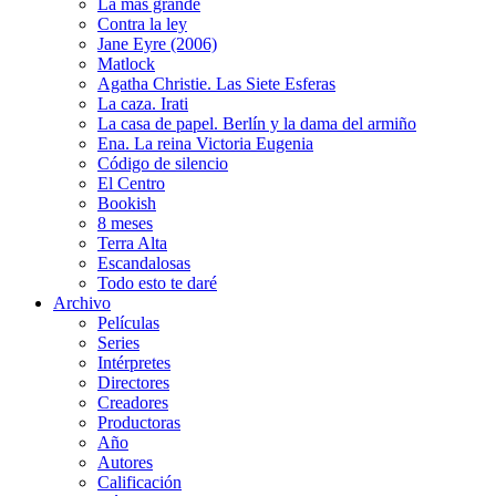
La más grande
Contra la ley
Jane Eyre (2006)
Matlock
Agatha Christie. Las Siete Esferas
La caza. Irati
La casa de papel. Berlín y la dama del armiño
Ena. La reina Victoria Eugenia
Código de silencio
El Centro
Bookish
8 meses
Terra Alta
Escandalosas
Todo esto te daré
Archivo
Películas
Series
Intérpretes
Directores
Creadores
Productoras
Año
Autores
Calificación