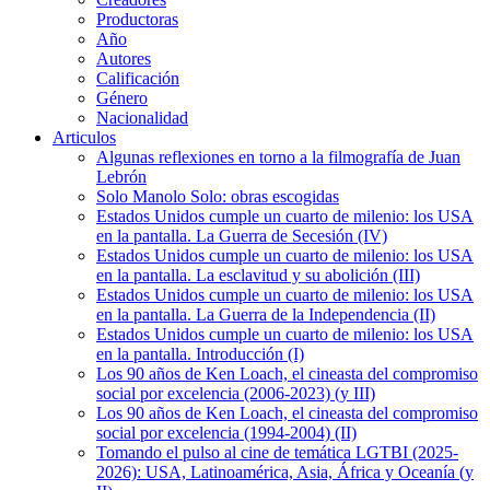
Productoras
Año
Autores
Calificación
Género
Nacionalidad
Articulos
Algunas reflexiones en torno a la filmografía de Juan
Lebrón
Solo Manolo Solo: obras escogidas
Estados Unidos cumple un cuarto de milenio: los USA
en la pantalla. La Guerra de Secesión (IV)
Estados Unidos cumple un cuarto de milenio: los USA
en la pantalla. La esclavitud y su abolición (III)
Estados Unidos cumple un cuarto de milenio: los USA
en la pantalla. La Guerra de la Independencia (II)
Estados Unidos cumple un cuarto de milenio: los USA
en la pantalla. Introducción (I)
Los 90 años de Ken Loach, el cineasta del compromiso
social por excelencia (2006-2023) (y III)
Los 90 años de Ken Loach, el cineasta del compromiso
social por excelencia (1994-2004) (II)
Tomando el pulso al cine de temática LGTBI (2025-
2026): USA, Latinoamérica, Asia, África y Oceanía (y