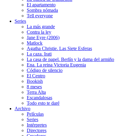
El apartamento
Sombra nómada
Tell everyone
Series
La más grande
Contra la ley
Jane Eyre (2006)
Matlock
Agatha Christie. Las Siete Esferas
La caza. Irati
La casa de papel. Berlín y la dama del armiño
Ena. La reina Victoria Eugenia
Código de silencio
El Centro
Bookish
8 meses
Terra Alta
Escandalosas
Todo esto te daré
Archivo
Películas
Series
Intérpretes
Directores
Creadores