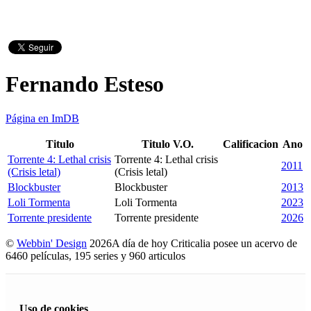
Fernando Esteso
Página en ImDB
Titulo
Titulo V.O.
Calificacion
Ano
Torrente 4: Lethal crisis
Torrente 4: Lethal crisis
2011
(Crisis letal)
(Crisis letal)
Blockbuster
Blockbuster
2013
Loli Tormenta
Loli Tormenta
2023
Torrente presidente
Torrente presidente
2026
©
Webbin' Design
2026
A día de hoy Criticalia posee un acervo de
6460 películas, 195 series y 960 articulos
Uso de cookies