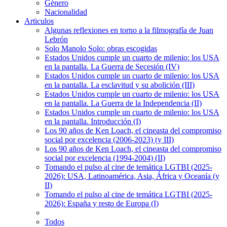
Género
Nacionalidad
Articulos
Algunas reflexiones en torno a la filmografía de Juan
Lebrón
Solo Manolo Solo: obras escogidas
Estados Unidos cumple un cuarto de milenio: los USA
en la pantalla. La Guerra de Secesión (IV)
Estados Unidos cumple un cuarto de milenio: los USA
en la pantalla. La esclavitud y su abolición (III)
Estados Unidos cumple un cuarto de milenio: los USA
en la pantalla. La Guerra de la Independencia (II)
Estados Unidos cumple un cuarto de milenio: los USA
en la pantalla. Introducción (I)
Los 90 años de Ken Loach, el cineasta del compromiso
social por excelencia (2006-2023) (y III)
Los 90 años de Ken Loach, el cineasta del compromiso
social por excelencia (1994-2004) (II)
Tomando el pulso al cine de temática LGTBI (2025-
2026): USA, Latinoamérica, Asia, África y Oceanía (y
II)
Tomando el pulso al cine de temática LGTBI (2025-
2026): España y resto de Europa (I)
Todos