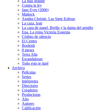
La más grande
Contra la ley
Jane Eyre (2006)
Matlock
Agatha Christie. Las Siete Esferas
La caza. Irati
La casa de papel. Berlín y la dama del armiño
Ena. La reina Victoria Eugenia
Código de silencio
El Centro
Bookish
8 meses
Terra Alta
Escandalosas
Todo esto te daré
Archivo
Películas
Series
Intérpretes
Directores
Creadores
Productoras
Año
Autores
Calificación