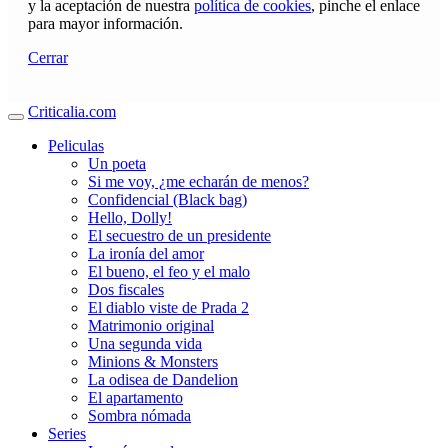
y la aceptación de nuestra
política de cookies
, pinche el enlace
para mayor información.
Cerrar
Criticalia.com
Peliculas
Un poeta
Si me voy, ¿me echarán de menos?
Confidencial (Black bag)
Hello, Dolly!
El secuestro de un presidente
La ironía del amor
El bueno, el feo y el malo
Dos fiscales
El diablo viste de Prada 2
Matrimonio original
Una segunda vida
Minions & Monsters
La odisea de Dandelion
El apartamento
Sombra nómada
Series