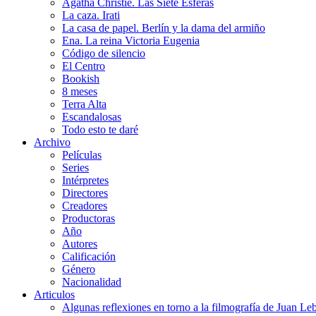
Agatha Christie. Las Siete Esferas
La caza. Irati
La casa de papel. Berlín y la dama del armiño
Ena. La reina Victoria Eugenia
Código de silencio
El Centro
Bookish
8 meses
Terra Alta
Escandalosas
Todo esto te daré
Archivo
Películas
Series
Intérpretes
Directores
Creadores
Productoras
Año
Autores
Calificación
Género
Nacionalidad
Articulos
Algunas reflexiones en torno a la filmografía de Juan Le