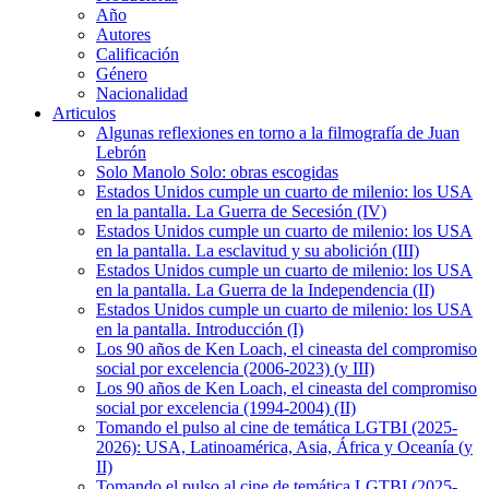
Año
Autores
Calificación
Género
Nacionalidad
Articulos
Algunas reflexiones en torno a la filmografía de Juan
Lebrón
Solo Manolo Solo: obras escogidas
Estados Unidos cumple un cuarto de milenio: los USA
en la pantalla. La Guerra de Secesión (IV)
Estados Unidos cumple un cuarto de milenio: los USA
en la pantalla. La esclavitud y su abolición (III)
Estados Unidos cumple un cuarto de milenio: los USA
en la pantalla. La Guerra de la Independencia (II)
Estados Unidos cumple un cuarto de milenio: los USA
en la pantalla. Introducción (I)
Los 90 años de Ken Loach, el cineasta del compromiso
social por excelencia (2006-2023) (y III)
Los 90 años de Ken Loach, el cineasta del compromiso
social por excelencia (1994-2004) (II)
Tomando el pulso al cine de temática LGTBI (2025-
2026): USA, Latinoamérica, Asia, África y Oceanía (y
II)
Tomando el pulso al cine de temática LGTBI (2025-