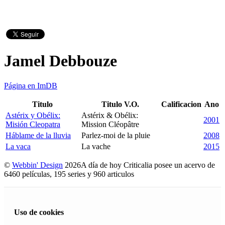
Jamel Debbouze
Página en ImDB
Titulo
Titulo V.O.
Calificacion
Ano
Astérix y Obélix:
Astérix & Obélix:
2001
Misión Cleopatra
Mission Cléopâtre
Háblame de la lluvia
Parlez-moi de la pluie
2008
La vaca
La vache
2015
©
Webbin' Design
2026
A día de hoy Criticalia posee un acervo de
6460 películas, 195 series y 960 articulos
Uso de cookies