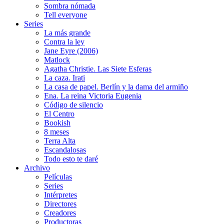
Sombra nómada
Tell everyone
Series
La más grande
Contra la ley
Jane Eyre (2006)
Matlock
Agatha Christie. Las Siete Esferas
La caza. Irati
La casa de papel. Berlín y la dama del armiño
Ena. La reina Victoria Eugenia
Código de silencio
El Centro
Bookish
8 meses
Terra Alta
Escandalosas
Todo esto te daré
Archivo
Películas
Series
Intérpretes
Directores
Creadores
Productoras