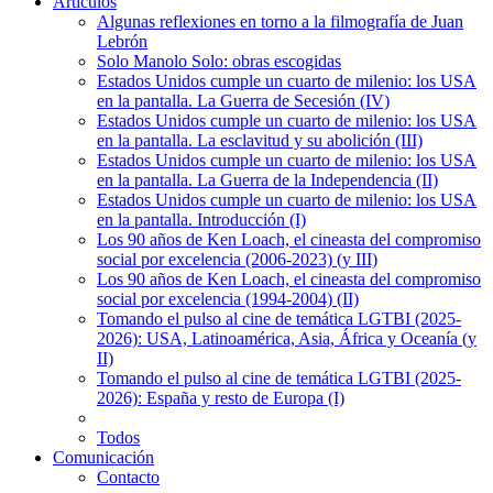
Articulos
Algunas reflexiones en torno a la filmografía de Juan
Lebrón
Solo Manolo Solo: obras escogidas
Estados Unidos cumple un cuarto de milenio: los USA
en la pantalla. La Guerra de Secesión (IV)
Estados Unidos cumple un cuarto de milenio: los USA
en la pantalla. La esclavitud y su abolición (III)
Estados Unidos cumple un cuarto de milenio: los USA
en la pantalla. La Guerra de la Independencia (II)
Estados Unidos cumple un cuarto de milenio: los USA
en la pantalla. Introducción (I)
Los 90 años de Ken Loach, el cineasta del compromiso
social por excelencia (2006-2023) (y III)
Los 90 años de Ken Loach, el cineasta del compromiso
social por excelencia (1994-2004) (II)
Tomando el pulso al cine de temática LGTBI (2025-
2026): USA, Latinoamérica, Asia, África y Oceanía (y
II)
Tomando el pulso al cine de temática LGTBI (2025-
2026): España y resto de Europa (I)
Todos
Comunicación
Contacto