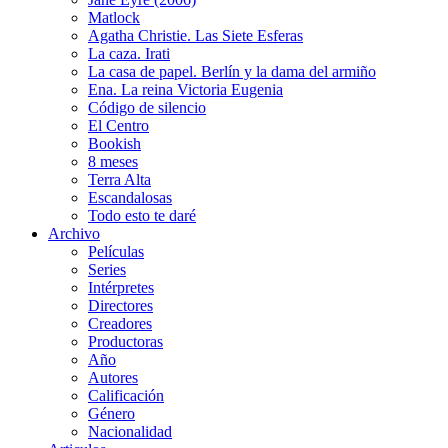
Matlock
Agatha Christie. Las Siete Esferas
La caza. Irati
La casa de papel. Berlín y la dama del armiño
Ena. La reina Victoria Eugenia
Código de silencio
El Centro
Bookish
8 meses
Terra Alta
Escandalosas
Todo esto te daré
Archivo
Películas
Series
Intérpretes
Directores
Creadores
Productoras
Año
Autores
Calificación
Género
Nacionalidad