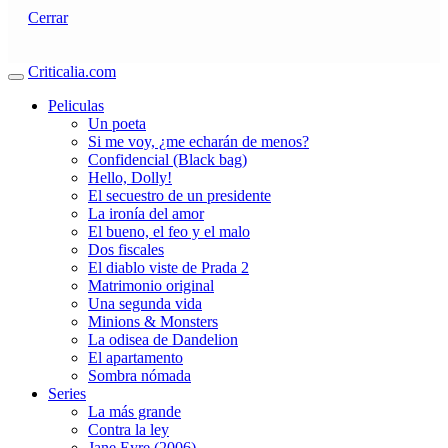
Cerrar
Criticalia.com
Peliculas
Un poeta
Si me voy, ¿me echarán de menos?
Confidencial (Black bag)
Hello, Dolly!
El secuestro de un presidente
La ironía del amor
El bueno, el feo y el malo
Dos fiscales
El diablo viste de Prada 2
Matrimonio original
Una segunda vida
Minions & Monsters
La odisea de Dandelion
El apartamento
Sombra nómada
Series
La más grande
Contra la ley
Jane Eyre (2006)