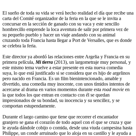
El sueño de toda su vida se verá hecho realidad el día que recibe una
carta del Comité organizador de la feria en la que se le invita a
concursar en la sección de ganado con su vaca y este sencillo
hombrecillo emprende la loca aventura de salir por primera vez de
su pequeño pueblo y hacer un viaje andando con su animal
cruzando toda Francia hasta llegar a Port de Versalles, que es donde
se celebra la feria.
Este director ya abordó las relaciones entre Argelia y Francia en su
primera película,
Mi tierra
(2013), un largometraje muy personal, y
este mismo tema vuelve a estar presente en esta nueva comedia
suya, lo que está justificado si se considera que es hijo de argelinos
pero nacido en Francia. Es un film bienintencionado, amable y
divertido, una comedia muy inocente, con unos tímidos intentos de
acercarse al drama en varios momentos durante esta
road movie
en
la que todos los que entran en contacto con él se quedan
impresionados de su bondad, su inocencia y su sencillez, y se
comportan estupendamente.
Durante el largo camino que tiene que recorrer el encantador
granjero se gana el corazón de todo aquel con el que se cruza y que
le ayuda dándole cobijo o comida, desde una viuda campesina hasta
Philippe, un conde arruinado que lo aloja en su castillo y le ayuda a