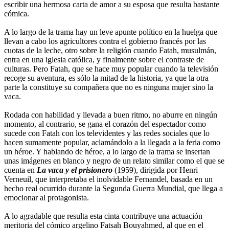
escribir una hermosa carta de amor a su esposa que resulta bastante
cómica.
A lo largo de la trama hay un leve apunte político en la huelga que
llevan a cabo los agricultores contra el gobierno francés por las
cuotas de la leche, otro sobre la religión cuando Fatah, musulmán,
entra en una iglesia católica, y finalmente sobre el contraste de
culturas. Pero Fatah, que se hace muy popular cuando la televisión
recoge su aventura, es sólo la mitad de la historia, ya que la otra
parte la constituye su compañera que no es ninguna mujer sino la
vaca.
Rodada con habilidad y llevada a buen ritmo, no aburre en ningún
momento, al contrario, se gana el corazón del espectador como
sucede con Fatah con los televidentes y las redes sociales que lo
hacen sumamente popular, aclamándolo a la llegada a la feria como
un héroe. Y hablando de héroe, a lo largo de la trama se insertan
unas imágenes en blanco y negro de un relato similar como el que se
cuenta en
La vaca y el prisionero
(1959), dirigida por Henri
Verneuil, que interpretaba el inolvidable Fernandel, basada en un
hecho real ocurrido durante la Segunda Guerra Mundial, que llega a
emocionar al protagonista.
A lo agradable que resulta esta cinta contribuye una actuación
meritoria del cómico argelino Fatsah Bouyahmed, al que en el