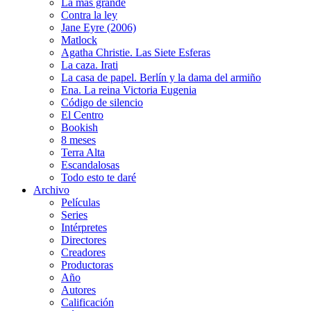
La más grande
Contra la ley
Jane Eyre (2006)
Matlock
Agatha Christie. Las Siete Esferas
La caza. Irati
La casa de papel. Berlín y la dama del armiño
Ena. La reina Victoria Eugenia
Código de silencio
El Centro
Bookish
8 meses
Terra Alta
Escandalosas
Todo esto te daré
Archivo
Películas
Series
Intérpretes
Directores
Creadores
Productoras
Año
Autores
Calificación