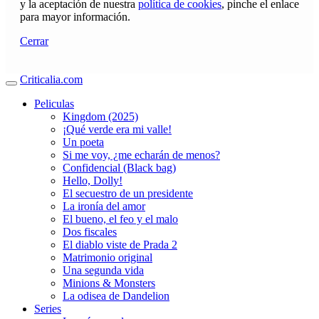
y la aceptación de nuestra
política de cookies
, pinche el enlace
para mayor información.
Cerrar
Criticalia.com
Peliculas
Kingdom (2025)
¡Qué verde era mi valle!
Un poeta
Si me voy, ¿me echarán de menos?
Confidencial (Black bag)
Hello, Dolly!
El secuestro de un presidente
La ironía del amor
El bueno, el feo y el malo
Dos fiscales
El diablo viste de Prada 2
Matrimonio original
Una segunda vida
Minions & Monsters
La odisea de Dandelion
Series