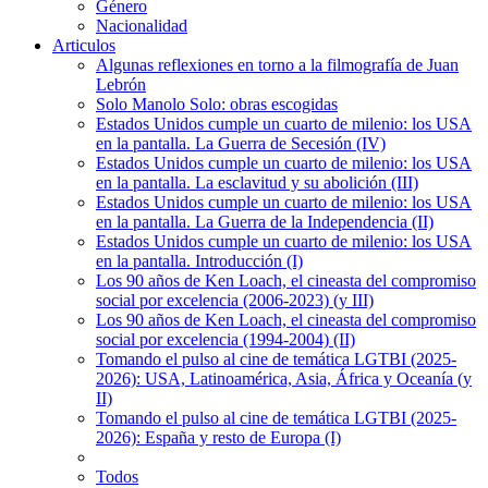
Género
Nacionalidad
Articulos
Algunas reflexiones en torno a la filmografía de Juan
Lebrón
Solo Manolo Solo: obras escogidas
Estados Unidos cumple un cuarto de milenio: los USA
en la pantalla. La Guerra de Secesión (IV)
Estados Unidos cumple un cuarto de milenio: los USA
en la pantalla. La esclavitud y su abolición (III)
Estados Unidos cumple un cuarto de milenio: los USA
en la pantalla. La Guerra de la Independencia (II)
Estados Unidos cumple un cuarto de milenio: los USA
en la pantalla. Introducción (I)
Los 90 años de Ken Loach, el cineasta del compromiso
social por excelencia (2006-2023) (y III)
Los 90 años de Ken Loach, el cineasta del compromiso
social por excelencia (1994-2004) (II)
Tomando el pulso al cine de temática LGTBI (2025-
2026): USA, Latinoamérica, Asia, África y Oceanía (y
II)
Tomando el pulso al cine de temática LGTBI (2025-
2026): España y resto de Europa (I)
Todos