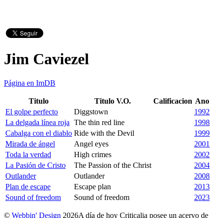
Jim Caviezel
Página en ImDB
Titulo
Titulo V.O.
Calificacion
Ano
El golpe perfecto
Diggstown
1992
La delgada línea roja
The thin red line
1998
Cabalga con el diablo
Ride with the Devil
1999
Mirada de ángel
Angel eyes
2001
Toda la verdad
High crimes
2002
La Pasión de Cristo
The Passion of the Christ
2004
Outlander
Outlander
2008
Plan de escape
Escape plan
2013
Sound of freedom
Sound of freedom
2023
©
Webbin' Design
2026
A día de hoy Criticalia posee un acervo de