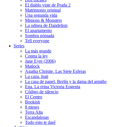
El diablo viste de Prada 2
Matrimonio original
Una segunda vida
Minions & Monsters
La odisea de Dandelion
El apartamento
Sombra nómada
Tell everyone
Series
La más grande
Contra la ley
Jane Eyre (2006)
Matlock
Agatha Christie. Las Siete Esferas
La caza. Irati
La casa de papel. Berlín y la dama del armiño
Ena. La reina Victoria Eugenia
Código de silencio
El Centro
Bookish
8 meses
Terra Alta
Escandalosas
Todo esto te daré