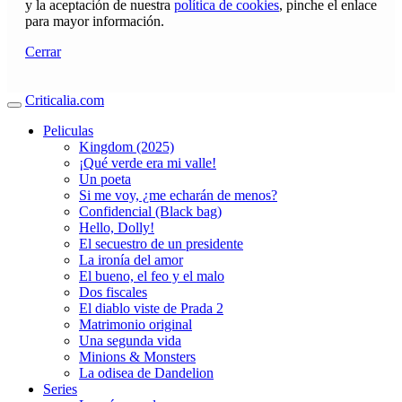
y la aceptación de nuestra
política de cookies
, pinche el enlace
para mayor información.
Cerrar
Criticalia.com
Peliculas
Kingdom (2025)
¡Qué verde era mi valle!
Un poeta
Si me voy, ¿me echarán de menos?
Confidencial (Black bag)
Hello, Dolly!
El secuestro de un presidente
La ironía del amor
El bueno, el feo y el malo
Dos fiscales
El diablo viste de Prada 2
Matrimonio original
Una segunda vida
Minions & Monsters
La odisea de Dandelion
Series