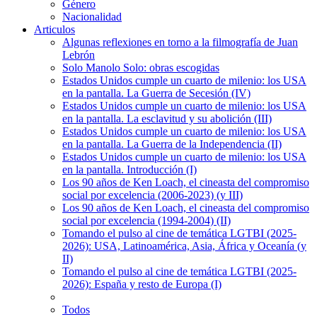
Género
Nacionalidad
Articulos
Algunas reflexiones en torno a la filmografía de Juan
Lebrón
Solo Manolo Solo: obras escogidas
Estados Unidos cumple un cuarto de milenio: los USA
en la pantalla. La Guerra de Secesión (IV)
Estados Unidos cumple un cuarto de milenio: los USA
en la pantalla. La esclavitud y su abolición (III)
Estados Unidos cumple un cuarto de milenio: los USA
en la pantalla. La Guerra de la Independencia (II)
Estados Unidos cumple un cuarto de milenio: los USA
en la pantalla. Introducción (I)
Los 90 años de Ken Loach, el cineasta del compromiso
social por excelencia (2006-2023) (y III)
Los 90 años de Ken Loach, el cineasta del compromiso
social por excelencia (1994-2004) (II)
Tomando el pulso al cine de temática LGTBI (2025-
2026): USA, Latinoamérica, Asia, África y Oceanía (y
II)
Tomando el pulso al cine de temática LGTBI (2025-
2026): España y resto de Europa (I)
Todos