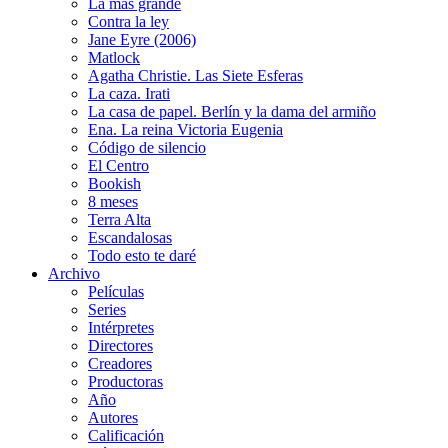
La más grande
Contra la ley
Jane Eyre (2006)
Matlock
Agatha Christie. Las Siete Esferas
La caza. Irati
La casa de papel. Berlín y la dama del armiño
Ena. La reina Victoria Eugenia
Código de silencio
El Centro
Bookish
8 meses
Terra Alta
Escandalosas
Todo esto te daré
Archivo
Películas
Series
Intérpretes
Directores
Creadores
Productoras
Año
Autores
Calificación