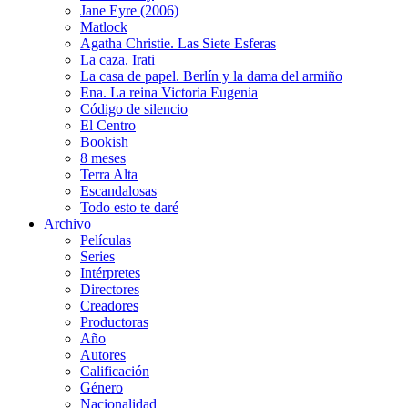
Jane Eyre (2006)
Matlock
Agatha Christie. Las Siete Esferas
La caza. Irati
La casa de papel. Berlín y la dama del armiño
Ena. La reina Victoria Eugenia
Código de silencio
El Centro
Bookish
8 meses
Terra Alta
Escandalosas
Todo esto te daré
Archivo
Películas
Series
Intérpretes
Directores
Creadores
Productoras
Año
Autores
Calificación
Género
Nacionalidad