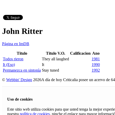
John Ritter
Página en ImDB
Titulo
Titulo V.O.
Calificacion
Ano
Todos rieron
They all laughed
1981
It (Eso)
It
1990
Permanezca en sintonía
Stay tuned
1992
©
Webbin' Design
2026
A día de hoy Criticalia posee un acervo de 64
Uso de cookies
Este sitio web utiliza cookies para que usted tenga la mejor exper
nuestra
política de cookies
, pinche el enlace para mayor informaci