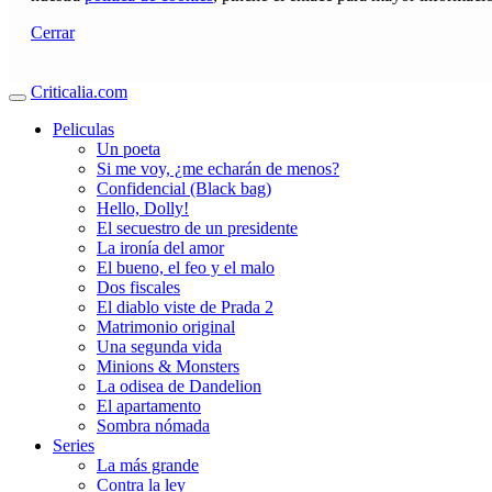
Cerrar
Criticalia.com
Peliculas
Un poeta
Si me voy, ¿me echarán de menos?
Confidencial (Black bag)
Hello, Dolly!
El secuestro de un presidente
La ironía del amor
El bueno, el feo y el malo
Dos fiscales
El diablo viste de Prada 2
Matrimonio original
Una segunda vida
Minions & Monsters
La odisea de Dandelion
El apartamento
Sombra nómada
Series
La más grande
Contra la ley