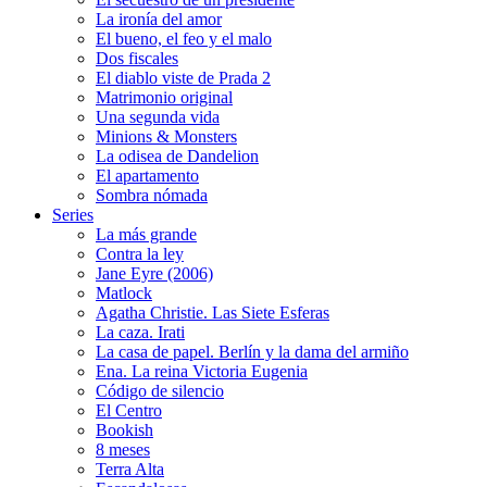
La ironía del amor
El bueno, el feo y el malo
Dos fiscales
El diablo viste de Prada 2
Matrimonio original
Una segunda vida
Minions & Monsters
La odisea de Dandelion
El apartamento
Sombra nómada
Series
La más grande
Contra la ley
Jane Eyre (2006)
Matlock
Agatha Christie. Las Siete Esferas
La caza. Irati
La casa de papel. Berlín y la dama del armiño
Ena. La reina Victoria Eugenia
Código de silencio
El Centro
Bookish
8 meses
Terra Alta