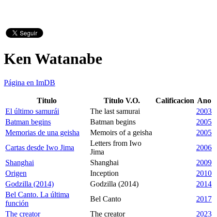
Ken Watanabe
Página en ImDB
Titulo
Titulo V.O.
Calificacion
Ano
El último samurái
The last samurai
2003
Batman begins
Batman begins
2005
Memorias de una geisha
Memoirs of a geisha
2005
Letters from Iwo
Cartas desde Iwo Jima
2006
Jima
Shanghai
Shanghai
2009
Origen
Inception
2010
Godzilla (2014)
Godzilla (2014)
2014
Bel Canto. La última
Bel Canto
2017
función
The creator
The creator
2023