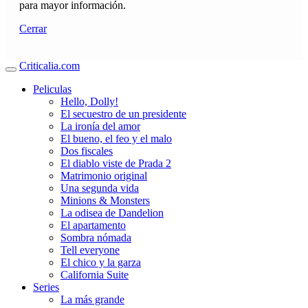
para mayor información.
Cerrar
Criticalia.com
Peliculas
Hello, Dolly!
El secuestro de un presidente
La ironía del amor
El bueno, el feo y el malo
Dos fiscales
El diablo viste de Prada 2
Matrimonio original
Una segunda vida
Minions & Monsters
La odisea de Dandelion
El apartamento
Sombra nómada
Tell everyone
El chico y la garza
California Suite
Series
La más grande