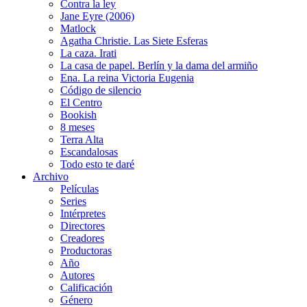
Contra la ley
Jane Eyre (2006)
Matlock
Agatha Christie. Las Siete Esferas
La caza. Irati
La casa de papel. Berlín y la dama del armiño
Ena. La reina Victoria Eugenia
Código de silencio
El Centro
Bookish
8 meses
Terra Alta
Escandalosas
Todo esto te daré
Archivo
Películas
Series
Intérpretes
Directores
Creadores
Productoras
Año
Autores
Calificación
Género