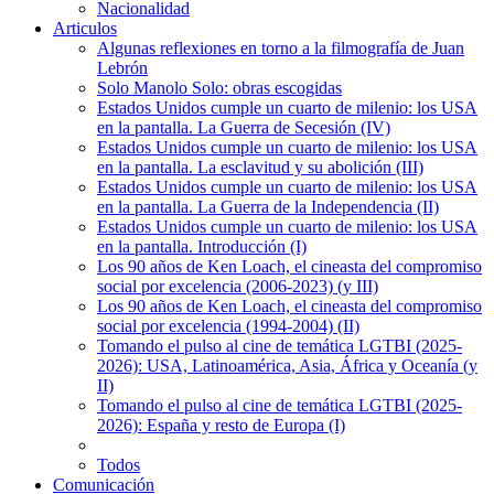
Nacionalidad
Articulos
Algunas reflexiones en torno a la filmografía de Juan
Lebrón
Solo Manolo Solo: obras escogidas
Estados Unidos cumple un cuarto de milenio: los USA
en la pantalla. La Guerra de Secesión (IV)
Estados Unidos cumple un cuarto de milenio: los USA
en la pantalla. La esclavitud y su abolición (III)
Estados Unidos cumple un cuarto de milenio: los USA
en la pantalla. La Guerra de la Independencia (II)
Estados Unidos cumple un cuarto de milenio: los USA
en la pantalla. Introducción (I)
Los 90 años de Ken Loach, el cineasta del compromiso
social por excelencia (2006-2023) (y III)
Los 90 años de Ken Loach, el cineasta del compromiso
social por excelencia (1994-2004) (II)
Tomando el pulso al cine de temática LGTBI (2025-
2026): USA, Latinoamérica, Asia, África y Oceanía (y
II)
Tomando el pulso al cine de temática LGTBI (2025-
2026): España y resto de Europa (I)
Todos
Comunicación