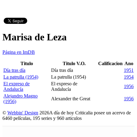
Marisa de Leza
Página en ImDB
Titulo
Titulo V.O.
Calificacion
Ano
Día tras día
Día tras día
1951
La patrulla (1954)
La patrulla (1954)
1954
El expreso de
El expreso de
1956
Andalucía
Andalucía
Alejandro Magno
Alexander the Great
1956
(1956)
©
Webbin' Design
2026
A día de hoy Criticalia posee un acervo de
6460 películas, 195 series y 960 articulos