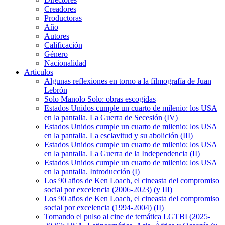
Creadores
Productoras
Año
Autores
Calificación
Género
Nacionalidad
Articulos
Algunas reflexiones en torno a la filmografía de Juan
Lebrón
Solo Manolo Solo: obras escogidas
Estados Unidos cumple un cuarto de milenio: los USA
en la pantalla. La Guerra de Secesión (IV)
Estados Unidos cumple un cuarto de milenio: los USA
en la pantalla. La esclavitud y su abolición (III)
Estados Unidos cumple un cuarto de milenio: los USA
en la pantalla. La Guerra de la Independencia (II)
Estados Unidos cumple un cuarto de milenio: los USA
en la pantalla. Introducción (I)
Los 90 años de Ken Loach, el cineasta del compromiso
social por excelencia (2006-2023) (y III)
Los 90 años de Ken Loach, el cineasta del compromiso
social por excelencia (1994-2004) (II)
Tomando el pulso al cine de temática LGTBI (2025-