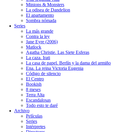
Minions & Monsters
La odisea de Dandelion
El apartamento
Sombra nómada
Series
La más grande
Contra la ley
Jane Eyre (2006)
Matlock
Agatha Christie. Las Siete Esferas
La caza. Irati
La casa de papel. Berlín y la dama del armiño
Ena. La reina Victoria Eugenia
Código de silencio
El Centro
Bookish
8 meses
Terra Alta
Escandalosas
Todo esto te daré
Archivo
Películas
Series
Intérpretes
Directores