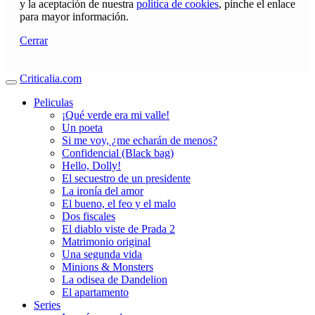
y la aceptación de nuestra
política de cookies
, pinche el enlace
para mayor información.
Cerrar
Criticalia.com
Peliculas
¡Qué verde era mi valle!
Un poeta
Si me voy, ¿me echarán de menos?
Confidencial (Black bag)
Hello, Dolly!
El secuestro de un presidente
La ironía del amor
El bueno, el feo y el malo
Dos fiscales
El diablo viste de Prada 2
Matrimonio original
Una segunda vida
Minions & Monsters
La odisea de Dandelion
El apartamento
Series