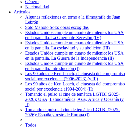
Género
Nacionalidad
Articulos
Algunas reflexiones en torno a la filmografía de Juan
Lebrón
Solo Manolo Solo: obras escogidas
Estados Unidos cumple un cuarto de milenio: los USA
en la pantalla. La Guerra de Secesión (IV)
Estados Unidos cumple un cuarto de milenio: los USA
en la pantalla. La esclavitud y su abolición (III)
Estados Unidos cumple un cuarto de milenio: los USA
en la pantalla. La Guerra de la Independencia (II)
Estados Unidos cumple un cuarto de milenio: los USA
en la pantalla. Introducción (I)
Los 90 años de Ken Loach, el cineasta del compromiso
social por excelencia (2006-2023) (y III)
Los 90 años de Ken Loach, el cineasta del compromiso
social por excelencia (1994-2004) (II)
Tomando el pulso al cine de temática LGTBI (2025-
2026): USA, Latinoamérica, Asia, África y Oceanía (y
II)
Tomando el pulso al cine de temática LGTBI (2025-
2026): España y resto de Europa (I)
Todos