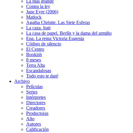
La más grande
Contra la ley
Jane Eyre (2006)
Matlock
Agatha Christie. Las Siete Esferas
La caza. Irati
La casa de papel. Berlín y la dama del armiño
Ena. La reina Victoria Eugenia
Código de silencio
El Centro
Bookish
8 meses
Terra Alta
Escandalosas
Todo esto te daré
Archivo
Películas
Series
Intérpretes
Directores
Creadores
Productoras
Año
Autores
Calificación