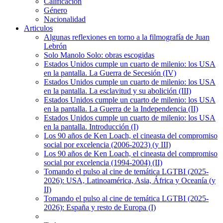
Calificación
Género
Nacionalidad
Articulos
Algunas reflexiones en torno a la filmografía de Juan
Lebrón
Solo Manolo Solo: obras escogidas
Estados Unidos cumple un cuarto de milenio: los USA
en la pantalla. La Guerra de Secesión (IV)
Estados Unidos cumple un cuarto de milenio: los USA
en la pantalla. La esclavitud y su abolición (III)
Estados Unidos cumple un cuarto de milenio: los USA
en la pantalla. La Guerra de la Independencia (II)
Estados Unidos cumple un cuarto de milenio: los USA
en la pantalla. Introducción (I)
Los 90 años de Ken Loach, el cineasta del compromiso
social por excelencia (2006-2023) (y III)
Los 90 años de Ken Loach, el cineasta del compromiso
social por excelencia (1994-2004) (II)
Tomando el pulso al cine de temática LGTBI (2025-
2026): USA, Latinoamérica, Asia, África y Oceanía (y
II)
Tomando el pulso al cine de temática LGTBI (2025-
2026): España y resto de Europa (I)