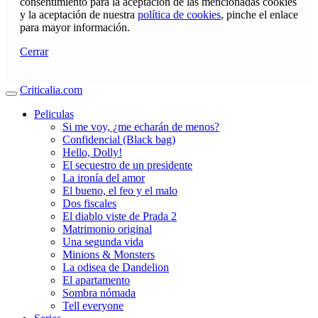
consentimiento para la aceptación de las mencionadas cookies
y la aceptación de nuestra
política de cookies
, pinche el enlace
para mayor información.
Cerrar
Criticalia.com
Peliculas
Si me voy, ¿me echarán de menos?
Confidencial (Black bag)
Hello, Dolly!
El secuestro de un presidente
La ironía del amor
El bueno, el feo y el malo
Dos fiscales
El diablo viste de Prada 2
Matrimonio original
Una segunda vida
Minions & Monsters
La odisea de Dandelion
El apartamento
Sombra nómada
Tell everyone