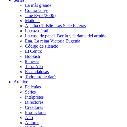
Series
La más grande
Contra la ley
Jane Eyre (2006)
Matlock
Agatha Christie. Las Siete Esferas
La caza. Irati
La casa de papel. Berlín y la dama del armiño
Ena. La reina Victoria Eugenia
Código de silencio
El Centro
Bookish
8 meses
Terra Alta
Escandalosas
Todo esto te daré
Archivo
Películas
Series
Intérpretes
Directores
Creadores
Productoras
Año
Autores