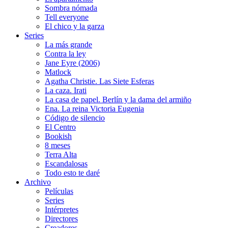
Sombra nómada
Tell everyone
El chico y la garza
Series
La más grande
Contra la ley
Jane Eyre (2006)
Matlock
Agatha Christie. Las Siete Esferas
La caza. Irati
La casa de papel. Berlín y la dama del armiño
Ena. La reina Victoria Eugenia
Código de silencio
El Centro
Bookish
8 meses
Terra Alta
Escandalosas
Todo esto te daré
Archivo
Películas
Series
Intérpretes
Directores
Creadores