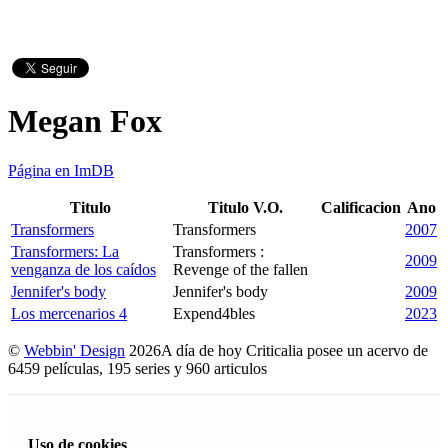
Megan Fox
Página en ImDB
Titulo
Titulo V.O.
Calificacion
Ano
Transformers
Transformers
2007
Transformers: La
Transformers :
2009
venganza de los caídos
Revenge of the fallen
Jennifer's body
Jennifer's body
2009
Los mercenarios 4
Expend4bles
2023
©
Webbin' Design
2026
A día de hoy Criticalia posee un acervo de
6459 películas, 195 series y 960 articulos
Uso de cookies