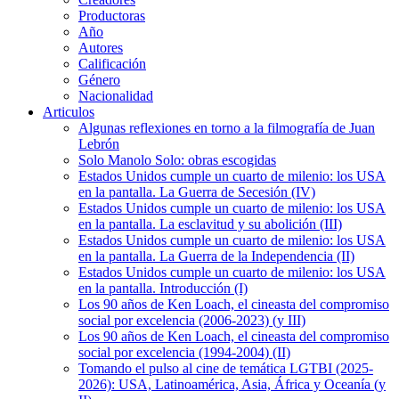
Productoras
Año
Autores
Calificación
Género
Nacionalidad
Articulos
Algunas reflexiones en torno a la filmografía de Juan
Lebrón
Solo Manolo Solo: obras escogidas
Estados Unidos cumple un cuarto de milenio: los USA
en la pantalla. La Guerra de Secesión (IV)
Estados Unidos cumple un cuarto de milenio: los USA
en la pantalla. La esclavitud y su abolición (III)
Estados Unidos cumple un cuarto de milenio: los USA
en la pantalla. La Guerra de la Independencia (II)
Estados Unidos cumple un cuarto de milenio: los USA
en la pantalla. Introducción (I)
Los 90 años de Ken Loach, el cineasta del compromiso
social por excelencia (2006-2023) (y III)
Los 90 años de Ken Loach, el cineasta del compromiso
social por excelencia (1994-2004) (II)
Tomando el pulso al cine de temática LGTBI (2025-
2026): USA, Latinoamérica, Asia, África y Oceanía (y