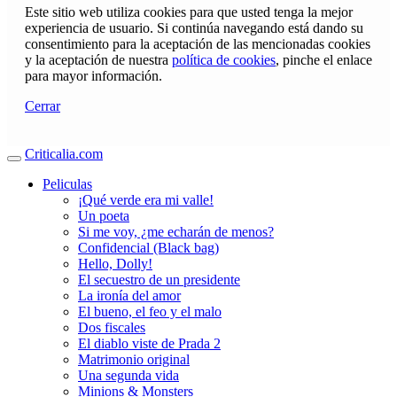
Este sitio web utiliza cookies para que usted tenga la mejor
experiencia de usuario. Si continúa navegando está dando su
consentimiento para la aceptación de las mencionadas cookies
y la aceptación de nuestra
política de cookies
, pinche el enlace
para mayor información.
Cerrar
Criticalia.com
Peliculas
¡Qué verde era mi valle!
Un poeta
Si me voy, ¿me echarán de menos?
Confidencial (Black bag)
Hello, Dolly!
El secuestro de un presidente
La ironía del amor
El bueno, el feo y el malo
Dos fiscales
El diablo viste de Prada 2
Matrimonio original
Una segunda vida
Minions & Monsters