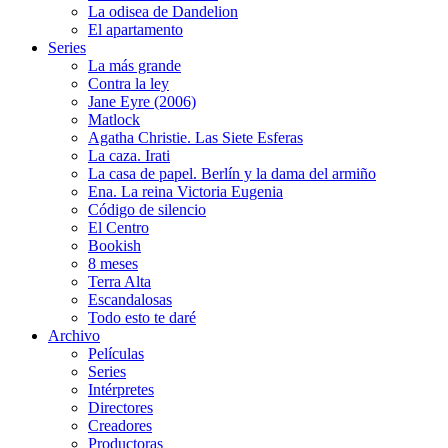
La odisea de Dandelion
El apartamento
Series
La más grande
Contra la ley
Jane Eyre (2006)
Matlock
Agatha Christie. Las Siete Esferas
La caza. Irati
La casa de papel. Berlín y la dama del armiño
Ena. La reina Victoria Eugenia
Código de silencio
El Centro
Bookish
8 meses
Terra Alta
Escandalosas
Todo esto te daré
Archivo
Películas
Series
Intérpretes
Directores
Creadores
Productoras