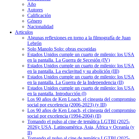
Año
Autores
Calificación
Género
Nacionalidad
Articulos
Algunas reflexiones en torno a la filmografía de Juan
Lebrón
Solo Manolo Solo: obras escogidas
Estados Unidos cumple un cuarto de milenio: los USA
en la pantalla. La Guerra de Secesión (IV)
Estados Unidos cumple un cuarto de milenio: los USA
en la pantalla. La esclavitud y su abolición (III)
Estados Unidos cumple un cuarto de milenio: los USA
en la pantalla. La Guerra de la Independencia (II)
Estados Unidos cumple un cuarto de milenio: los USA
en la pantalla. Introducción (I)
Los 90 años de Ken Loach, el cineasta del compromiso
social por excelencia (2006-2023) (y III)
Los 90 años de Ken Loach, el cineasta del compromiso
social por excelencia (1994-2004) (II)
Tomando el pulso al cine de temática LGTBI (2025-
2026): USA, Latinoamérica, Asia, África y Oceanía (y
II)
Tomando el pulso al cine de temática LGTBI (2025-