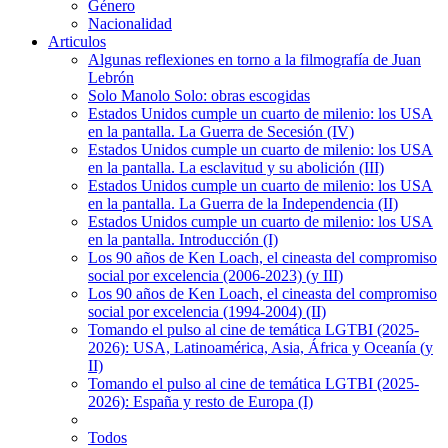
Género
Nacionalidad
Articulos
Algunas reflexiones en torno a la filmografía de Juan
Lebrón
Solo Manolo Solo: obras escogidas
Estados Unidos cumple un cuarto de milenio: los USA
en la pantalla. La Guerra de Secesión (IV)
Estados Unidos cumple un cuarto de milenio: los USA
en la pantalla. La esclavitud y su abolición (III)
Estados Unidos cumple un cuarto de milenio: los USA
en la pantalla. La Guerra de la Independencia (II)
Estados Unidos cumple un cuarto de milenio: los USA
en la pantalla. Introducción (I)
Los 90 años de Ken Loach, el cineasta del compromiso
social por excelencia (2006-2023) (y III)
Los 90 años de Ken Loach, el cineasta del compromiso
social por excelencia (1994-2004) (II)
Tomando el pulso al cine de temática LGTBI (2025-
2026): USA, Latinoamérica, Asia, África y Oceanía (y
II)
Tomando el pulso al cine de temática LGTBI (2025-
2026): España y resto de Europa (I)
Todos