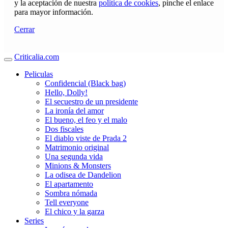
y la aceptación de nuestra
política de cookies
, pinche el enlace
para mayor información.
Cerrar
Criticalia.com
Peliculas
Confidencial (Black bag)
Hello, Dolly!
El secuestro de un presidente
La ironía del amor
El bueno, el feo y el malo
Dos fiscales
El diablo viste de Prada 2
Matrimonio original
Una segunda vida
Minions & Monsters
La odisea de Dandelion
El apartamento
Sombra nómada
Tell everyone
El chico y la garza
Series