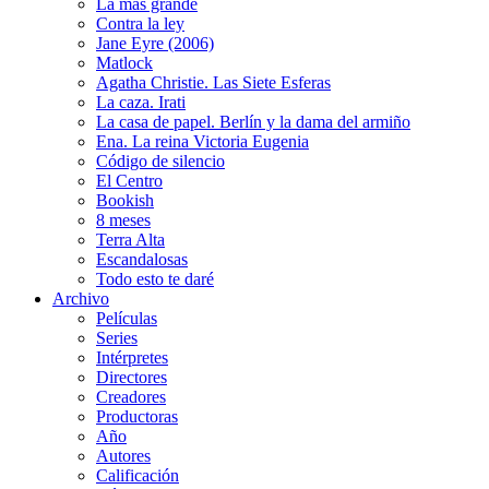
La más grande
Contra la ley
Jane Eyre (2006)
Matlock
Agatha Christie. Las Siete Esferas
La caza. Irati
La casa de papel. Berlín y la dama del armiño
Ena. La reina Victoria Eugenia
Código de silencio
El Centro
Bookish
8 meses
Terra Alta
Escandalosas
Todo esto te daré
Archivo
Películas
Series
Intérpretes
Directores
Creadores
Productoras
Año
Autores
Calificación