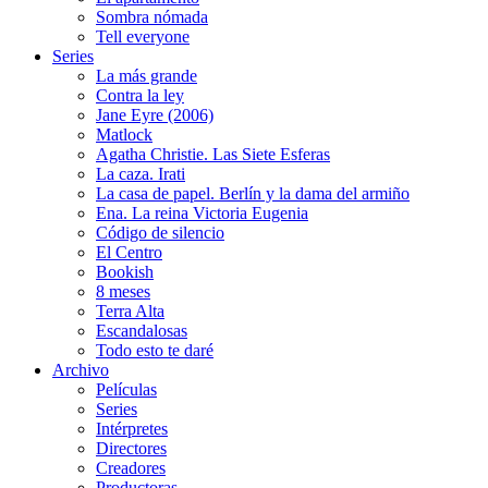
Sombra nómada
Tell everyone
Series
La más grande
Contra la ley
Jane Eyre (2006)
Matlock
Agatha Christie. Las Siete Esferas
La caza. Irati
La casa de papel. Berlín y la dama del armiño
Ena. La reina Victoria Eugenia
Código de silencio
El Centro
Bookish
8 meses
Terra Alta
Escandalosas
Todo esto te daré
Archivo
Películas
Series
Intérpretes
Directores
Creadores
Productoras