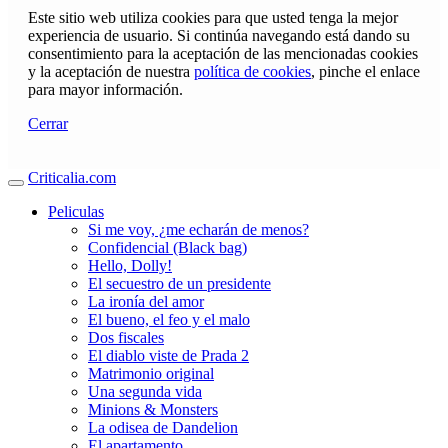
Este sitio web utiliza cookies para que usted tenga la mejor
experiencia de usuario. Si continúa navegando está dando su
consentimiento para la aceptación de las mencionadas cookies
y la aceptación de nuestra
política de cookies
, pinche el enlace
para mayor información.
Cerrar
Criticalia.com
Peliculas
Si me voy, ¿me echarán de menos?
Confidencial (Black bag)
Hello, Dolly!
El secuestro de un presidente
La ironía del amor
El bueno, el feo y el malo
Dos fiscales
El diablo viste de Prada 2
Matrimonio original
Una segunda vida
Minions & Monsters
La odisea de Dandelion
El apartamento