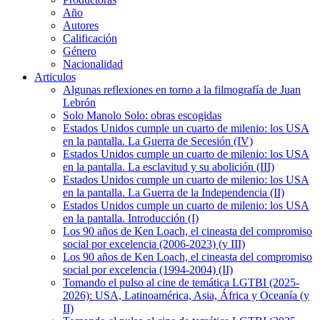
Año
Autores
Calificación
Género
Nacionalidad
Articulos
Algunas reflexiones en torno a la filmografía de Juan
Lebrón
Solo Manolo Solo: obras escogidas
Estados Unidos cumple un cuarto de milenio: los USA
en la pantalla. La Guerra de Secesión (IV)
Estados Unidos cumple un cuarto de milenio: los USA
en la pantalla. La esclavitud y su abolición (III)
Estados Unidos cumple un cuarto de milenio: los USA
en la pantalla. La Guerra de la Independencia (II)
Estados Unidos cumple un cuarto de milenio: los USA
en la pantalla. Introducción (I)
Los 90 años de Ken Loach, el cineasta del compromiso
social por excelencia (2006-2023) (y III)
Los 90 años de Ken Loach, el cineasta del compromiso
social por excelencia (1994-2004) (II)
Tomando el pulso al cine de temática LGTBI (2025-
2026): USA, Latinoamérica, Asia, África y Oceanía (y
II)