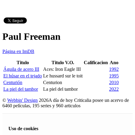
Paul Freeman
Página en ImDB
Titulo
Titulo V.O.
Calificacion
Ano
Águila de acero III
Aces: Iron Eagle III
1992
El húsar en el tejado
Le hussard sur le toit
1995
Centurión
Centurion
2010
La piel del tambor
La piel del tambor
2022
©
Webbin' Design
2026
A día de hoy Criticalia posee un acervo de
6460 películas, 195 series y 960 articulos
Uso de cookies