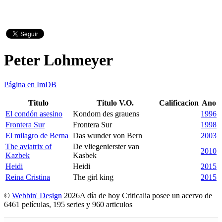
Peter Lohmeyer
Página en ImDB
Titulo
Titulo V.O.
Calificacion
Ano
El condón asesino
Kondom des grauens
1996
Frontera Sur
Frontera Sur
1998
El milagro de Berna
Das wunder von Bern
2003
The aviatrix of
De vliegenierster van
2010
Kazbek
Kasbek
Heidi
Heidi
2015
Reina Cristina
The girl king
2015
©
Webbin' Design
2026
A día de hoy Criticalia posee un acervo de
6461 películas, 195 series y 960 articulos