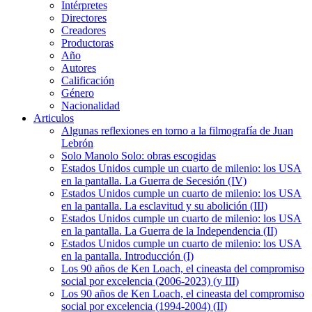
Intérpretes
Directores
Creadores
Productoras
Año
Autores
Calificación
Género
Nacionalidad
Articulos
Algunas reflexiones en torno a la filmografía de Juan
Lebrón
Solo Manolo Solo: obras escogidas
Estados Unidos cumple un cuarto de milenio: los USA
en la pantalla. La Guerra de Secesión (IV)
Estados Unidos cumple un cuarto de milenio: los USA
en la pantalla. La esclavitud y su abolición (III)
Estados Unidos cumple un cuarto de milenio: los USA
en la pantalla. La Guerra de la Independencia (II)
Estados Unidos cumple un cuarto de milenio: los USA
en la pantalla. Introducción (I)
Los 90 años de Ken Loach, el cineasta del compromiso
social por excelencia (2006-2023) (y III)
Los 90 años de Ken Loach, el cineasta del compromiso
social por excelencia (1994-2004) (II)