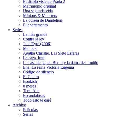
El diablo viste de Prada 2
Matrimonio original
Una segunda vida
Minions & Monsters
La odisea de Dandelion
El apartamento
Series
La más grande
Contra la ley
Jane Eyre (2006)
Matlock
Agatha Christie. Las Siete Esferas
La caza. Irati
La casa de papel. Berlín y la dama del armiño
Ena. La reina Victoria Eugenia
Código de silencio
El Centro
Bookish
8 meses
Terra Alta
Escandalosas
Todo esto te daré
Archivo
Películas
Series