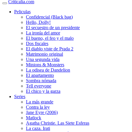
Criticalia.com
Peliculas
Confidencial (Black bag)
Hello, Dolly!
El secuestro de un presidente
La ironía del amor
El bueno, el feo y el malo
Dos fiscales
El diablo viste de Prada 2
Matrimonio original
Una segunda vida
Minions & Monsters
La odisea de Dandelion
El apartamento
Sombra nómada
Tell everyone
El chico y la garza
Series
La más grande
Contra la ley
Jane Eyre (2006)
Matlock
Agatha Christie. Las Siete Esferas
La caza. Irati