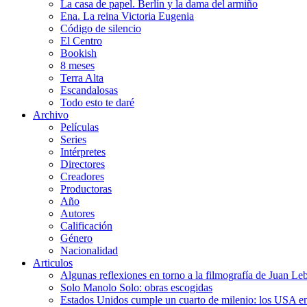
La casa de papel. Berlín y la dama del armiño
Ena. La reina Victoria Eugenia
Código de silencio
El Centro
Bookish
8 meses
Terra Alta
Escandalosas
Todo esto te daré
Archivo
Películas
Series
Intérpretes
Directores
Creadores
Productoras
Año
Autores
Calificación
Género
Nacionalidad
Articulos
Algunas reflexiones en torno a la filmografía de Juan Le
Solo Manolo Solo: obras escogidas
Estados Unidos cumple un cuarto de milenio: los USA en 