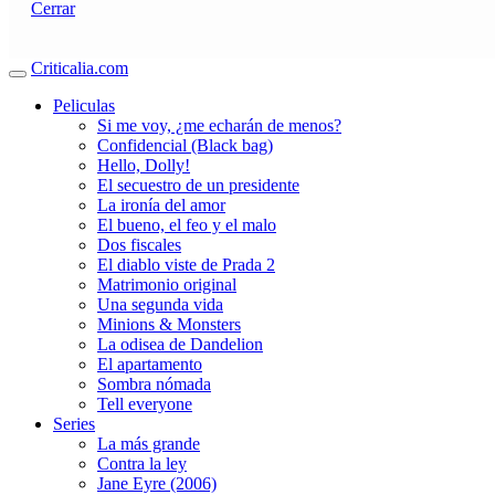
Cerrar
Criticalia.com
Peliculas
Si me voy, ¿me echarán de menos?
Confidencial (Black bag)
Hello, Dolly!
El secuestro de un presidente
La ironía del amor
El bueno, el feo y el malo
Dos fiscales
El diablo viste de Prada 2
Matrimonio original
Una segunda vida
Minions & Monsters
La odisea de Dandelion
El apartamento
Sombra nómada
Tell everyone
Series
La más grande
Contra la ley
Jane Eyre (2006)