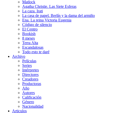
Matlock
Agatha Christie. Las Siete Esferas
La caza. Irati
La casa de papel. Berlín y la dama del armiño
Ena. La reina Victoria Eugenia
Código de silencio
El Centro
Bookish
8 meses
Terra Alta
Escandalosas
Todo esto te daré
Archivo
Películas
Series
Intérpretes
Directores
Creadores
Productoras
Año
Autores
Calificación
Género
Nacionalidad
Articulos