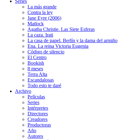
Series
La más grande
Contra la ley
Jane Eyre (2006)
Matlock
Agatha Christie. Las Siete Esferas
La caza. Irati
La casa de papel. Berlín y la dama del armiño
Ena. La reina Victoria Eugenia
Código de silencio
El Centro
Bookish
8 meses
Terra Alta
Escandalosas
Todo esto te daré
Archivo
Películas
Series
Intérpretes
Directores
Creadores
Productoras
Año
Autores