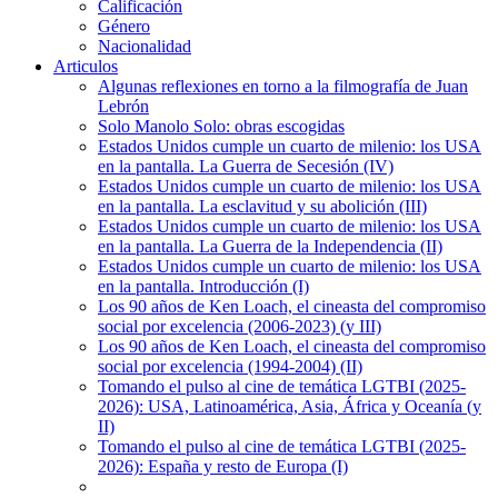
Calificación
Género
Nacionalidad
Articulos
Algunas reflexiones en torno a la filmografía de Juan
Lebrón
Solo Manolo Solo: obras escogidas
Estados Unidos cumple un cuarto de milenio: los USA
en la pantalla. La Guerra de Secesión (IV)
Estados Unidos cumple un cuarto de milenio: los USA
en la pantalla. La esclavitud y su abolición (III)
Estados Unidos cumple un cuarto de milenio: los USA
en la pantalla. La Guerra de la Independencia (II)
Estados Unidos cumple un cuarto de milenio: los USA
en la pantalla. Introducción (I)
Los 90 años de Ken Loach, el cineasta del compromiso
social por excelencia (2006-2023) (y III)
Los 90 años de Ken Loach, el cineasta del compromiso
social por excelencia (1994-2004) (II)
Tomando el pulso al cine de temática LGTBI (2025-
2026): USA, Latinoamérica, Asia, África y Oceanía (y
II)
Tomando el pulso al cine de temática LGTBI (2025-
2026): España y resto de Europa (I)