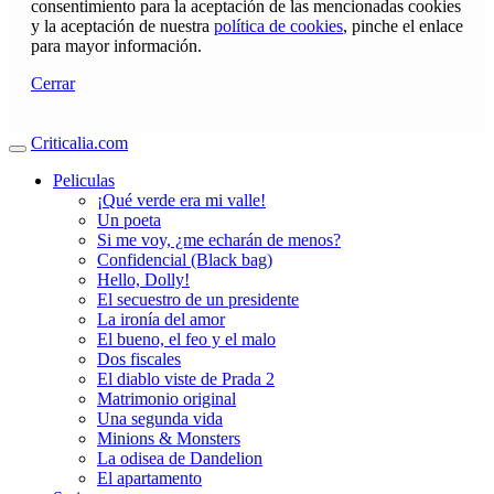
consentimiento para la aceptación de las mencionadas cookies
y la aceptación de nuestra
política de cookies
, pinche el enlace
para mayor información.
Cerrar
Criticalia.com
Peliculas
¡Qué verde era mi valle!
Un poeta
Si me voy, ¿me echarán de menos?
Confidencial (Black bag)
Hello, Dolly!
El secuestro de un presidente
La ironía del amor
El bueno, el feo y el malo
Dos fiscales
El diablo viste de Prada 2
Matrimonio original
Una segunda vida
Minions & Monsters
La odisea de Dandelion
El apartamento