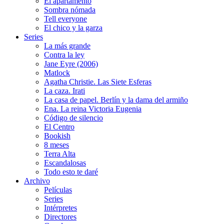
El apartamento
Sombra nómada
Tell everyone
El chico y la garza
Series
La más grande
Contra la ley
Jane Eyre (2006)
Matlock
Agatha Christie. Las Siete Esferas
La caza. Irati
La casa de papel. Berlín y la dama del armiño
Ena. La reina Victoria Eugenia
Código de silencio
El Centro
Bookish
8 meses
Terra Alta
Escandalosas
Todo esto te daré
Archivo
Películas
Series
Intérpretes
Directores