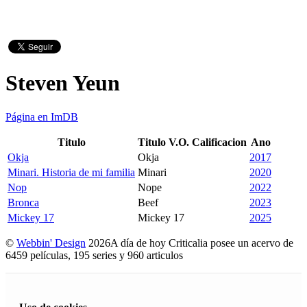
Steven Yeun
Página en ImDB
Titulo
Titulo V.O.
Calificacion
Ano
Okja
Okja
2017
Minari. Historia de mi familia
Minari
2020
Nop
Nope
2022
Bronca
Beef
2023
Mickey 17
Mickey 17
2025
©
Webbin' Design
2026
A día de hoy Criticalia posee un acervo de
6459 películas, 195 series y 960 articulos