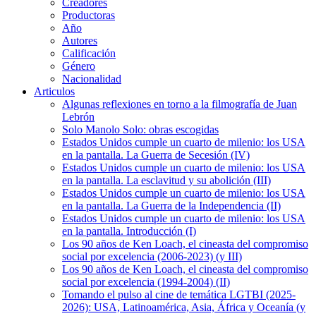
Creadores
Productoras
Año
Autores
Calificación
Género
Nacionalidad
Articulos
Algunas reflexiones en torno a la filmografía de Juan
Lebrón
Solo Manolo Solo: obras escogidas
Estados Unidos cumple un cuarto de milenio: los USA
en la pantalla. La Guerra de Secesión (IV)
Estados Unidos cumple un cuarto de milenio: los USA
en la pantalla. La esclavitud y su abolición (III)
Estados Unidos cumple un cuarto de milenio: los USA
en la pantalla. La Guerra de la Independencia (II)
Estados Unidos cumple un cuarto de milenio: los USA
en la pantalla. Introducción (I)
Los 90 años de Ken Loach, el cineasta del compromiso
social por excelencia (2006-2023) (y III)
Los 90 años de Ken Loach, el cineasta del compromiso
social por excelencia (1994-2004) (II)
Tomando el pulso al cine de temática LGTBI (2025-
2026): USA, Latinoamérica, Asia, África y Oceanía (y