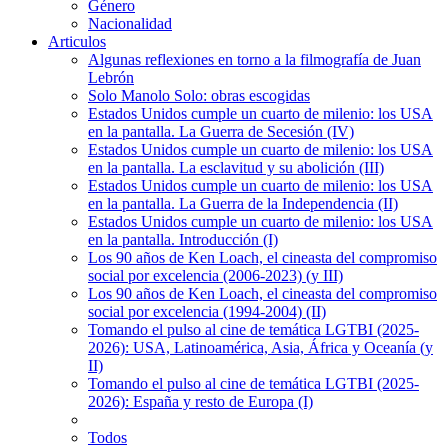
Género
Nacionalidad
Articulos
Algunas reflexiones en torno a la filmografía de Juan
Lebrón
Solo Manolo Solo: obras escogidas
Estados Unidos cumple un cuarto de milenio: los USA
en la pantalla. La Guerra de Secesión (IV)
Estados Unidos cumple un cuarto de milenio: los USA
en la pantalla. La esclavitud y su abolición (III)
Estados Unidos cumple un cuarto de milenio: los USA
en la pantalla. La Guerra de la Independencia (II)
Estados Unidos cumple un cuarto de milenio: los USA
en la pantalla. Introducción (I)
Los 90 años de Ken Loach, el cineasta del compromiso
social por excelencia (2006-2023) (y III)
Los 90 años de Ken Loach, el cineasta del compromiso
social por excelencia (1994-2004) (II)
Tomando el pulso al cine de temática LGTBI (2025-
2026): USA, Latinoamérica, Asia, África y Oceanía (y
II)
Tomando el pulso al cine de temática LGTBI (2025-
2026): España y resto de Europa (I)
Todos