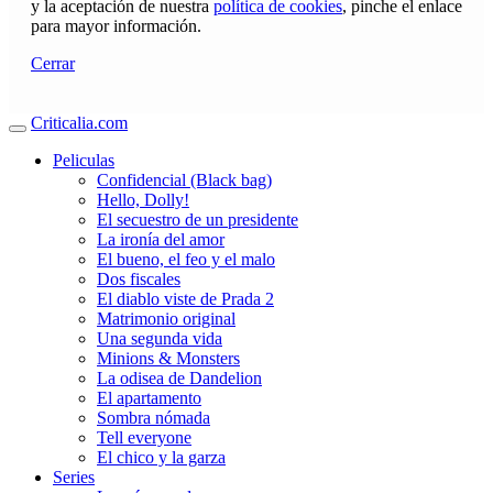
y la aceptación de nuestra
política de cookies
, pinche el enlace
para mayor información.
Cerrar
Criticalia.com
Peliculas
Confidencial (Black bag)
Hello, Dolly!
El secuestro de un presidente
La ironía del amor
El bueno, el feo y el malo
Dos fiscales
El diablo viste de Prada 2
Matrimonio original
Una segunda vida
Minions & Monsters
La odisea de Dandelion
El apartamento
Sombra nómada
Tell everyone
El chico y la garza
Series