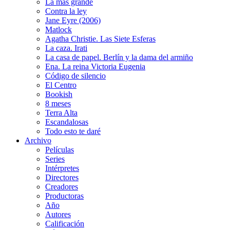
La más grande
Contra la ley
Jane Eyre (2006)
Matlock
Agatha Christie. Las Siete Esferas
La caza. Irati
La casa de papel. Berlín y la dama del armiño
Ena. La reina Victoria Eugenia
Código de silencio
El Centro
Bookish
8 meses
Terra Alta
Escandalosas
Todo esto te daré
Archivo
Películas
Series
Intérpretes
Directores
Creadores
Productoras
Año
Autores
Calificación