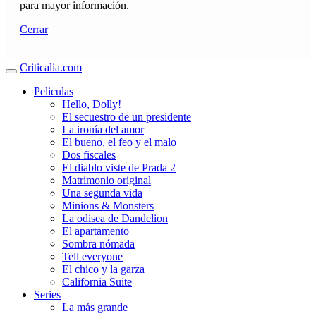
para mayor información.
Cerrar
Criticalia.com
Peliculas
Hello, Dolly!
El secuestro de un presidente
La ironía del amor
El bueno, el feo y el malo
Dos fiscales
El diablo viste de Prada 2
Matrimonio original
Una segunda vida
Minions & Monsters
La odisea de Dandelion
El apartamento
Sombra nómada
Tell everyone
El chico y la garza
California Suite
Series
La más grande