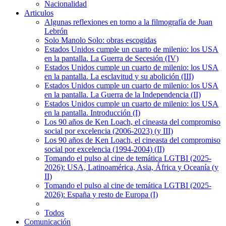
Nacionalidad
Articulos
Algunas reflexiones en torno a la filmografía de Juan
Lebrón
Solo Manolo Solo: obras escogidas
Estados Unidos cumple un cuarto de milenio: los USA
en la pantalla. La Guerra de Secesión (IV)
Estados Unidos cumple un cuarto de milenio: los USA
en la pantalla. La esclavitud y su abolición (III)
Estados Unidos cumple un cuarto de milenio: los USA
en la pantalla. La Guerra de la Independencia (II)
Estados Unidos cumple un cuarto de milenio: los USA
en la pantalla. Introducción (I)
Los 90 años de Ken Loach, el cineasta del compromiso
social por excelencia (2006-2023) (y III)
Los 90 años de Ken Loach, el cineasta del compromiso
social por excelencia (1994-2004) (II)
Tomando el pulso al cine de temática LGTBI (2025-
2026): USA, Latinoamérica, Asia, África y Oceanía (y
II)
Tomando el pulso al cine de temática LGTBI (2025-
2026): España y resto de Europa (I)
Todos
Comunicación