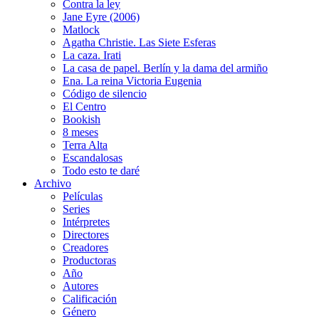
Contra la ley
Jane Eyre (2006)
Matlock
Agatha Christie. Las Siete Esferas
La caza. Irati
La casa de papel. Berlín y la dama del armiño
Ena. La reina Victoria Eugenia
Código de silencio
El Centro
Bookish
8 meses
Terra Alta
Escandalosas
Todo esto te daré
Archivo
Películas
Series
Intérpretes
Directores
Creadores
Productoras
Año
Autores
Calificación
Género