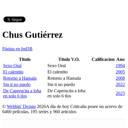
Chus Gutiérrez
Página en ImDB
Titulo
Titulo V.O.
Calificacion
Ano
Sexo Oral
Sexo Oral
1994
El calentito
El calentito
2005
Retorno a Hansala
Retorno a Hansala
2008
Sin ti no puedo
Sin ti no puedo
2022
De Caperucita a loba
De Caperucita a loba
2023
en solo 6 tíos
en solo 6 tíos
©
Webbin' Design
2026
A día de hoy Criticalia posee un acervo de
6460 películas, 195 series y 960 articulos