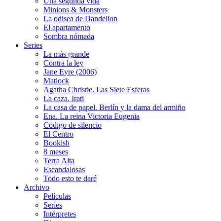
Una segunda vida
Minions & Monsters
La odisea de Dandelion
El apartamento
Sombra nómada
Series
La más grande
Contra la ley
Jane Eyre (2006)
Matlock
Agatha Christie. Las Siete Esferas
La caza. Irati
La casa de papel. Berlín y la dama del armiño
Ena. La reina Victoria Eugenia
Código de silencio
El Centro
Bookish
8 meses
Terra Alta
Escandalosas
Todo esto te daré
Archivo
Películas
Series
Intérpretes