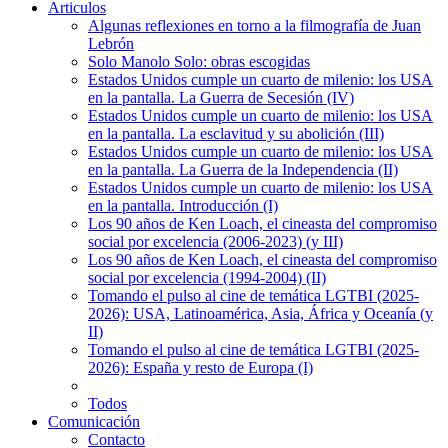
Articulos
Algunas reflexiones en torno a la filmografía de Juan
Lebrón
Solo Manolo Solo: obras escogidas
Estados Unidos cumple un cuarto de milenio: los USA
en la pantalla. La Guerra de Secesión (IV)
Estados Unidos cumple un cuarto de milenio: los USA
en la pantalla. La esclavitud y su abolición (III)
Estados Unidos cumple un cuarto de milenio: los USA
en la pantalla. La Guerra de la Independencia (II)
Estados Unidos cumple un cuarto de milenio: los USA
en la pantalla. Introducción (I)
Los 90 años de Ken Loach, el cineasta del compromiso
social por excelencia (2006-2023) (y III)
Los 90 años de Ken Loach, el cineasta del compromiso
social por excelencia (1994-2004) (II)
Tomando el pulso al cine de temática LGTBI (2025-
2026): USA, Latinoamérica, Asia, África y Oceanía (y
II)
Tomando el pulso al cine de temática LGTBI (2025-
2026): España y resto de Europa (I)
Todos
Comunicación
Contacto