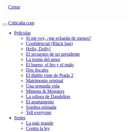
Cerrar
Criticalia.com
Peliculas
Si me voy, ¿me echarán de menos?
Confidencial (Black bag)
Hello, Dolly!
El secuestro de un presidente
La ironía del amor
El bueno, el feo y el malo
Dos fiscales
El diablo viste de Prada 2
Matrimonio original
Una segunda vida
Minions & Monsters
La odisea de Dandelion
El apartamento
Sombra nómada
Tell everyone
Series
La más grande
Contra la ley