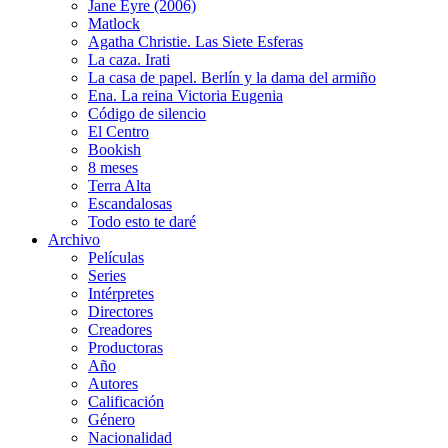
Jane Eyre (2006)
Matlock
Agatha Christie. Las Siete Esferas
La caza. Irati
La casa de papel. Berlín y la dama del armiño
Ena. La reina Victoria Eugenia
Código de silencio
El Centro
Bookish
8 meses
Terra Alta
Escandalosas
Todo esto te daré
Archivo
Películas
Series
Intérpretes
Directores
Creadores
Productoras
Año
Autores
Calificación
Género
Nacionalidad