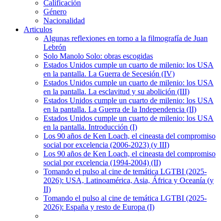
Calificación
Género
Nacionalidad
Articulos
Algunas reflexiones en torno a la filmografía de Juan
Lebrón
Solo Manolo Solo: obras escogidas
Estados Unidos cumple un cuarto de milenio: los USA
en la pantalla. La Guerra de Secesión (IV)
Estados Unidos cumple un cuarto de milenio: los USA
en la pantalla. La esclavitud y su abolición (III)
Estados Unidos cumple un cuarto de milenio: los USA
en la pantalla. La Guerra de la Independencia (II)
Estados Unidos cumple un cuarto de milenio: los USA
en la pantalla. Introducción (I)
Los 90 años de Ken Loach, el cineasta del compromiso
social por excelencia (2006-2023) (y III)
Los 90 años de Ken Loach, el cineasta del compromiso
social por excelencia (1994-2004) (II)
Tomando el pulso al cine de temática LGTBI (2025-
2026): USA, Latinoamérica, Asia, África y Oceanía (y
II)
Tomando el pulso al cine de temática LGTBI (2025-
2026): España y resto de Europa (I)