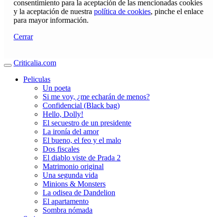
consentimiento para la aceptación de las mencionadas cookies
y la aceptación de nuestra
política de cookies
, pinche el enlace
para mayor información.
Cerrar
Criticalia.com
Peliculas
Un poeta
Si me voy, ¿me echarán de menos?
Confidencial (Black bag)
Hello, Dolly!
El secuestro de un presidente
La ironía del amor
El bueno, el feo y el malo
Dos fiscales
El diablo viste de Prada 2
Matrimonio original
Una segunda vida
Minions & Monsters
La odisea de Dandelion
El apartamento
Sombra nómada