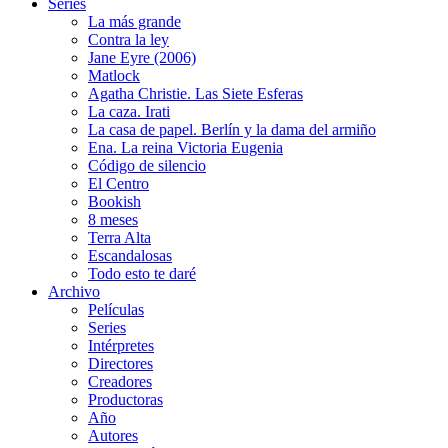
Series
La más grande
Contra la ley
Jane Eyre (2006)
Matlock
Agatha Christie. Las Siete Esferas
La caza. Irati
La casa de papel. Berlín y la dama del armiño
Ena. La reina Victoria Eugenia
Código de silencio
El Centro
Bookish
8 meses
Terra Alta
Escandalosas
Todo esto te daré
Archivo
Películas
Series
Intérpretes
Directores
Creadores
Productoras
Año
Autores