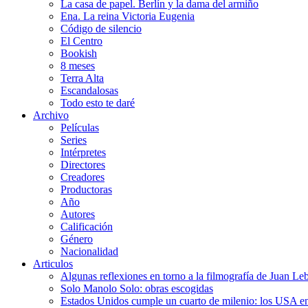
La casa de papel. Berlín y la dama del armiño
Ena. La reina Victoria Eugenia
Código de silencio
El Centro
Bookish
8 meses
Terra Alta
Escandalosas
Todo esto te daré
Archivo
Películas
Series
Intérpretes
Directores
Creadores
Productoras
Año
Autores
Calificación
Género
Nacionalidad
Articulos
Algunas reflexiones en torno a la filmografía de Juan Le
Solo Manolo Solo: obras escogidas
Estados Unidos cumple un cuarto de milenio: los USA en 