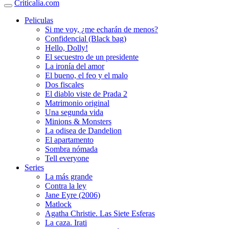
Criticalia.com
Peliculas
Si me voy, ¿me echarán de menos?
Confidencial (Black bag)
Hello, Dolly!
El secuestro de un presidente
La ironía del amor
El bueno, el feo y el malo
Dos fiscales
El diablo viste de Prada 2
Matrimonio original
Una segunda vida
Minions & Monsters
La odisea de Dandelion
El apartamento
Sombra nómada
Tell everyone
Series
La más grande
Contra la ley
Jane Eyre (2006)
Matlock
Agatha Christie. Las Siete Esferas
La caza. Irati